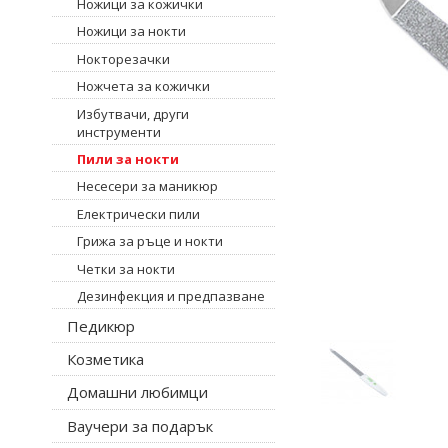
Ножици за кожички
Ножици за нокти
Нокторезачки
Ножчета за кожички
Избутвачи, други
инструменти
Пили за нокти
Несесери за маникюр
Електрически пили
Грижа за ръце и нокти
Четки за нокти
Дезинфекция и предпазване
Педикюр
Козметика
Домашни любимци
Ваучери за подарък