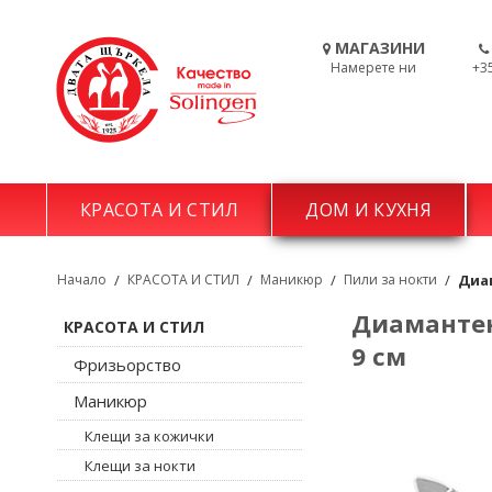
МАГАЗИНИ
Намерете ни
+3
КРАСОТА И СТИЛ
ДОМ И КУХНЯ
Начало
/
КРАСОТА И СТИЛ
/
Маникюр
/
Пили за нокти
/
Диам
Диамантена
КРАСОТА И СТИЛ
9 см
Фризьорство
Маникюр
Клещи за кожички
Клещи за нокти