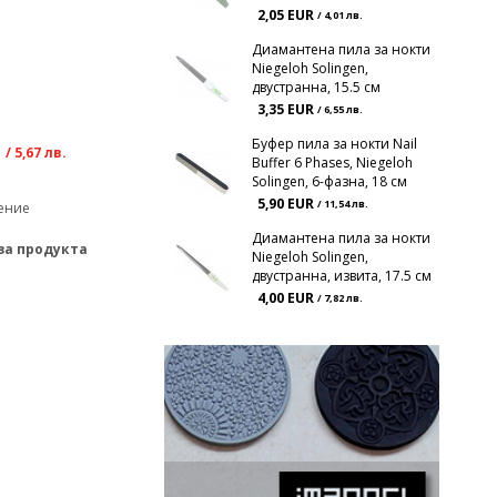
2,05 EUR
/ 4,01 лв.
Диамантена пила за нокти
Niegeloh Solingen,
двустранна, 15.5 см
3,35 EUR
/ 6,55 лв.
R
Буфер пила за нокти Nail
/ 5,67 лв.
Buffer 6 Phases, Niegeloh
Solingen, 6-фазна, 18 см
5,90 EUR
/ 11,54 лв.
ение
Диамантена пила за нокти
за продукта
Niegeloh Solingen,
двустранна, извита, 17.5 см
4,00 EUR
/ 7,82 лв.