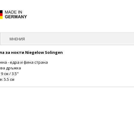
МНЕНИЯ
а за нокти Niegelow Solingen
нна - едра и фина страна
ова дръжка
 см / 3.5"
: 5.5 см