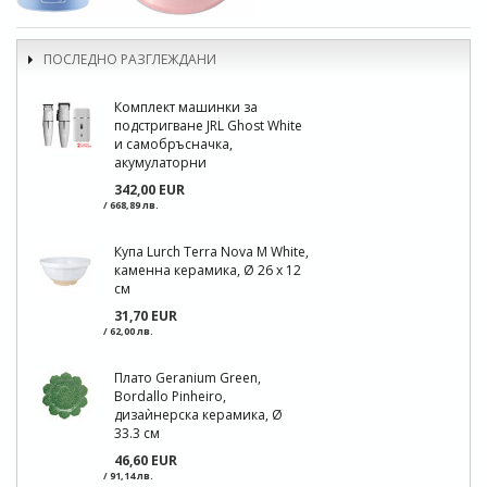
ПОСЛЕДНО РАЗГЛЕЖДАНИ
Комплект машинки за
подстригване JRL Ghost White
и самобръсначка,
акумулаторни
342,00 EUR
/ 668,89 лв.
Купа Lurch Terra Nova М White,
каменна керамика, Ø 26 x 12
см
31,70 EUR
/ 62,00 лв.
Плато Geranium Green,
Bordallo Pinheiro,
дизаѝнерска керамика, Ø
33.3 см
46,60 EUR
/ 91,14 лв.