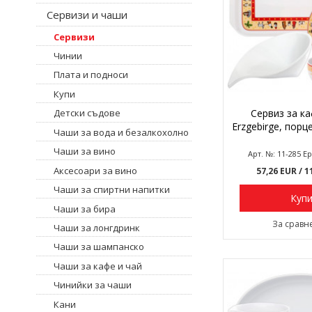
Сервизи и чаши
Сервизи
Чинии
Плата и подноси
Купи
Сервиз за ка
Детски съдове
Erzgebirge, порц
Чаши за вода и безалкохолно
Чаши за вино
Арт. №: 11-285 Е
Аксесоари за вино
57,26 EUR
/ 1
Чаши за спиртни напитки
Куп
Чаши за бира
За сравн
Чаши за лонгдринк
Чаши за шампанско
Чаши за кафе и чай
Чинийки за чаши
Кани