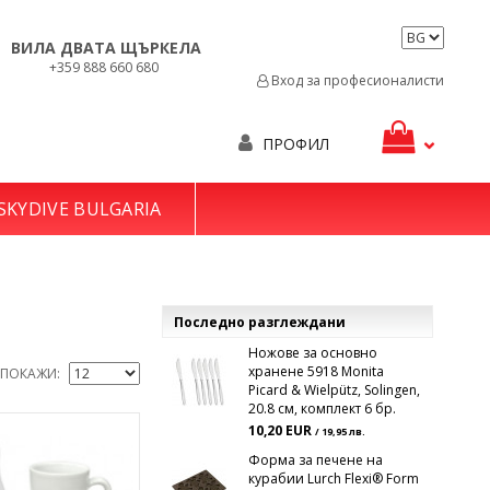
ВИЛА ДВАТА ЩЪРКЕЛА
+359 888 660 680
Вход за професионалисти
ПРОФИЛ
SKYDIVE BULGARIA
Последно разглеждани
Ножове за основно
хранене 5918 Monita
ПОКАЖИ
Picard & Wielpütz, Solingen,
20.8 см, комплект 6 бр.
10,20 EUR
/ 19,95 лв.
Форма за печене на
курабии Lurch Flexi® Form