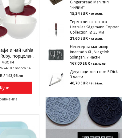
Gingerbread Man, тип
"килим"
15,34 EUR
/ 30,00 лв.
Термо четка за коса
Hercules Sägemann Copper
Collection, Ø 33 мм
21,60 EUR
/ 42,25 лв.
Несесер за маникюр
кафе и чай Kahla
Imantado XL, Niegeloh
 Ruby, порцелан,
Solingen, 7 части
3 части
167,00 EUR
/ 326,62 лв.
39/74-507 mocca 14
Дегустационен нож F.Dick,
UR
/ 143,95 лв.
3 части
46,70 EUR
/ 91,34 лв.
Купи
сравнение