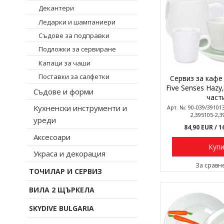
Декантери
Ледарки и шампаниери
Съдове за подправки
Подложки за сервиране
Капаци за чаши
Поставки за салфетки
Сервиз за кафе 
Five Senses Hazy
Съдове и форми
част
Кухненски инструменти и
Арт. №: 90-039/39101
2,395105-2,3
уреди
84,90 EUR
/ 1
Аксесоари
Куп
Украса и декорация
За сравн
ТОЧИЛАР И СЕРВИЗ
ВИЛА 2 ЩЪРКЕЛА
SKYDIVE BULGARIA