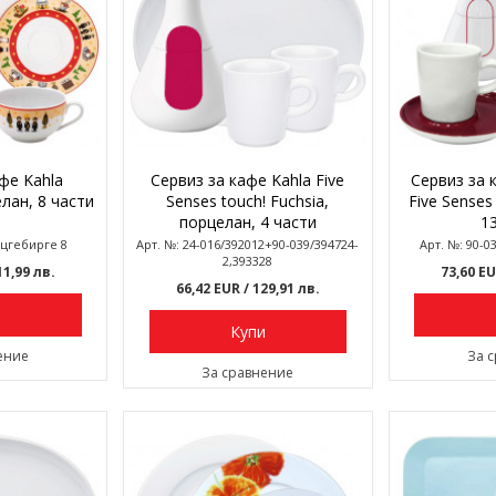
фе Kahla
Сервиз за кафе Kahla Five
Сервиз за 
елан, 8 части
Senses touch! Fuchsia,
Five Senses
порцелан, 4 части
1
рцгебирге 8
Арт. №: 24-016/392012+90-039/394724-
Арт. №: 90-0
2,393328
11,99 лв.
73,60 E
66,42 EUR
/ 129,91 лв.
и
Купи
ение
За 
За сравнение