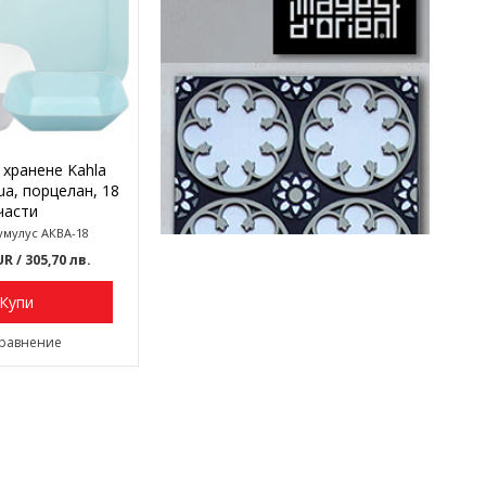
 хранене Kahla
ua, порцелан, 18
части
Кумулус АКВА-18
EUR
/ 305,70 лв.
Купи
сравнение