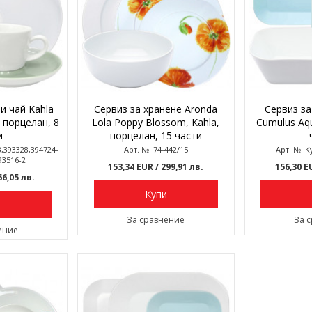
и чай Kahla
Сервиз за хранене Aronda
Сервиз за
, порцелан, 8
Lola Poppy Blossom, Kahla,
Cumulus Aq
и
порцелан, 15 части
3,393328,394724-
Арт. №: 74-442/15
Арт. №: 
93516-2
153,34 EUR
/ 299,91 лв.
156,30 
66,05 лв.
Купи
и
За сравнение
За 
ение