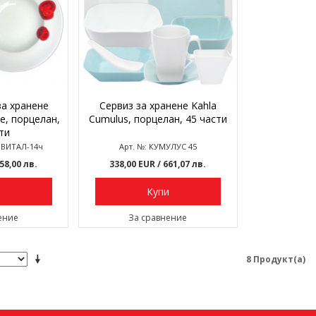
за хранене
Сервиз за хранене Kahla
le, порцелан,
Cumulus, порцелан, 45 части
ти
 ВИТАЛ-14ч
Арт. №: КУМУЛУС 45
458,00 лв.
338,00 EUR
/ 661,07 лв.
и
Купи
ение
За сравнение
8 Продукт(а)