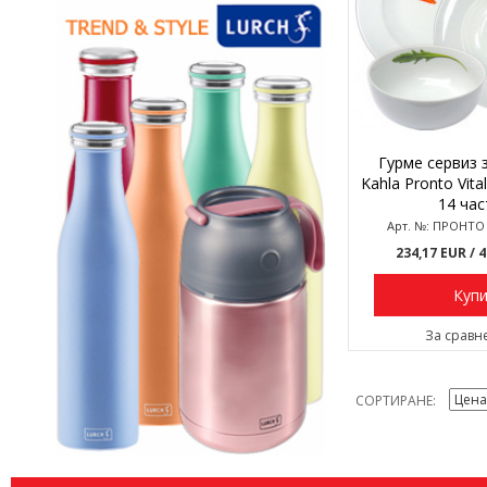
Гурме сервиз 
Kahla Pronto Vita
14 час
Арт. №: ПРОНТО
234,17 EUR
/ 
Куп
За сравн
СОРТИРАНЕ