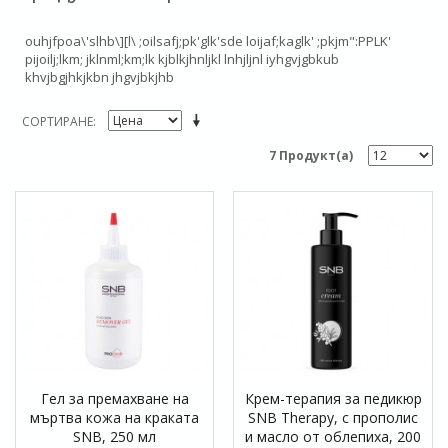
ouhjfpoa\'slhb\][l\ ;oilsafj;pk'glk'sde loijaf;kaglk' ;pkjm":PPLK'
pijoilj;lkm; jklnml;km;lk kjblkjhnljkl lnhjljnl iyhgvjgbkub
khvjbgjhkjkbn jhgvjbkjhb
СОРТИРАНЕ
7 Продукт(а)
Гел за премахване на
Крем-терапия за педикюр
мъртва кожа на краката
SNB Therapy, с прополис
SNB, 250 мл
и масло от облепиха, 200