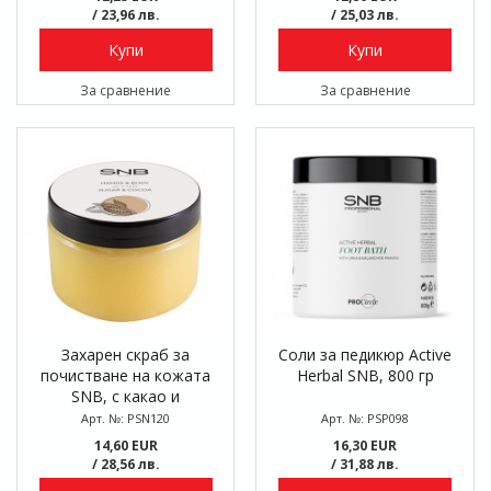
/ 23,96 лв.
/ 25,03 лв.
Купи
Купи
За сравнение
За сравнение
Захарен скраб за
Соли за педикюр Active
почистване на кожата
Herbal SNB, 800 гр
SNB, с какао и
растителни масла, 300
Арт. №: PSN120
Арт. №: PSP098
мл
14,60 EUR
16,30 EUR
/ 28,56 лв.
/ 31,88 лв.