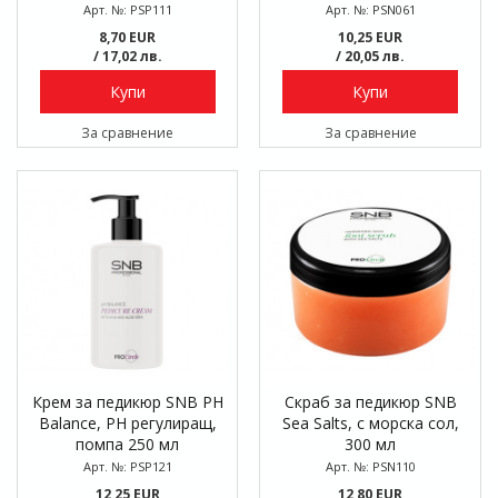
мл
Арт. №: PSP111
Арт. №: PSN061
8,70 EUR
10,25 EUR
/ 17,02 лв.
/ 20,05 лв.
Купи
Купи
За сравнение
За сравнение
Крем за педикюр SNB PH
Скраб за педикюр SNB
Balance, PH регулиращ,
Sea Salts, с морска сол,
помпа 250 мл
300 мл
Арт. №: PSP121
Арт. №: PSN110
12,25 EUR
12,80 EUR