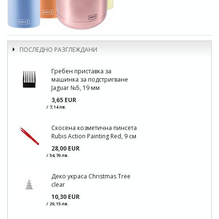
ПОСЛЕДНО РАЗГЛЕЖДАНИ
Гребен приставка за
машинка за подстригване
Jaguar №5, 19 мм
3,65 EUR
/ 7,14 лв.
Скосена козметична пинсета
Rubis Action Painting Red, 9 см
28,00 EUR
/ 54,76 лв.
Деко украса Christmas Tree
clear
10,30 EUR
/ 20,15 лв.