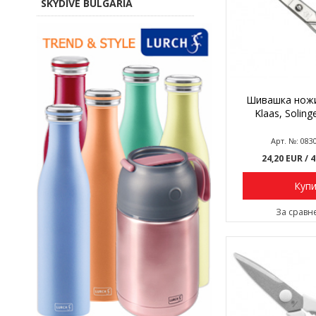
SKYDIVE BULGARIA
Шивашка нoжи
Klaas, Soling
Арт. №: 083
24,20 EUR
/ 
Куп
За сравн