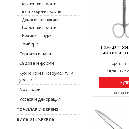
Кухненски ножици
Канцеларски ножици
Домакински ножици
Градински ножици
Ножици за пури
Прибори
Ножица Nippes
тънко извито о
Сервизи и чаши
Съдове и форми
Арт. №: 31
10,90 EUR
/ 
Кухненски инструменти и
уреди
Куп
Аксесоари
За сравн
Украса и декорация
ТОЧИЛАР И СЕРВИЗ
ВИЛА 2 ЩЪРКЕЛА