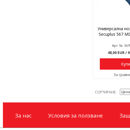
Универсална но
Secuplus 567 MD
Арт. №: 567
48,00 EUR
/ 
Куп
За сравн
СОРТИРАНЕ
За нас
Условия за ползване
Защ