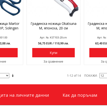
жица Martor
Градинска ножица Okatsuna
Градинска 
P, Solingen
M, японска, 20 см
M, япо
001.00
Арт. №: KST103-20cm
Арт. №
93,88 лв.
56,75 EUR
/ 110,99 лв.
63,40 E
и
Купи
ение
За сравнение
За 
1-12 of 14
ПОКАЖИ
ита на личните данни
Как да поръчам