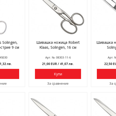
 Solingen,
Шивашка нoжица Robert
Шивашка н
стрие 9 см
Klaas, Solingen, 16 см
Solin
/45030
Арт. №: 08303-11-6
Арт. 
21,32 лв.
21,00 EUR
/ 41,07 лв.
22,50 
и
Купи
ение
За сравнение
За 