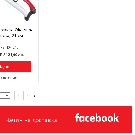
ножица Okatsuna
нска, 21 см
: KST104-21cm
UR
/ 124,00 лв.
Купи
сравнение
2
1
Начин на доставка