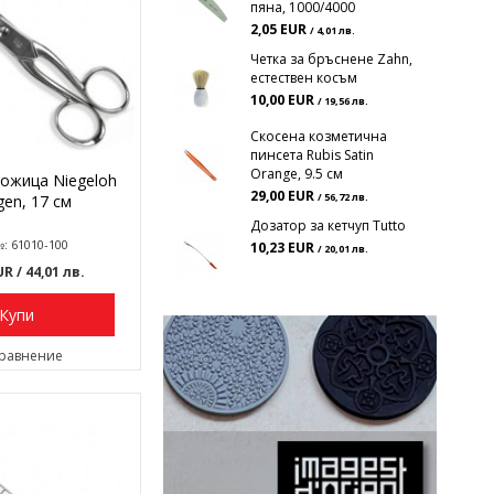
пяна, 1000/4000
2,05 EUR
/ 4,01 лв.
Четка за бръснене Zahn,
естествен косъм
10,00 EUR
/ 19,56 лв.
Скосена козметична
пинсета Rubis Satin
Orange, 9.5 см
ожица Niegeloh
29,00 EUR
gen, 17 см
/ 56,72 лв.
Дозатор за кетчуп Tutto
№: 61010-100
10,23 EUR
/ 20,01 лв.
EUR
/ 44,01 лв.
Купи
сравнение