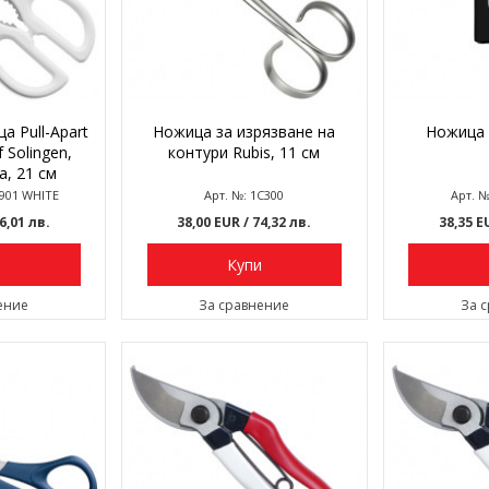
а Pull-Apart
Ножица за изрязване на
Ножица 
 Solingen,
контури Rubis, 11 см
, 21 см
4901 WHITE
Арт. №: 1C300
Арт. №
66,01 лв.
38,00 EUR
/ 74,32 лв.
38,35 
и
Купи
ение
За сравнение
За 