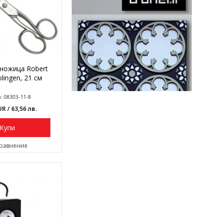
нoжица Robert
olingen, 21 см
: 08303-11-8
EUR
/ 63,56 лв.
Купи
сравнение