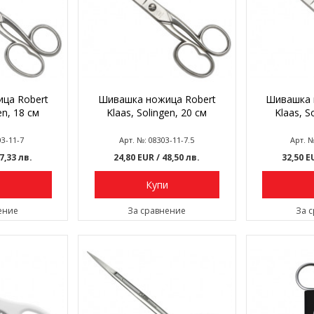
ца Robert
Шивашка нoжица Robert
Шивашка 
en, 18 см
Klaas, Solingen, 20 см
Klaas, S
03-11-7
Арт. №: 08303-11-7.5
Арт. №
47,33 лв.
24,80 EUR
/ 48,50 лв.
32,50 
и
Купи
ение
За сравнение
За 