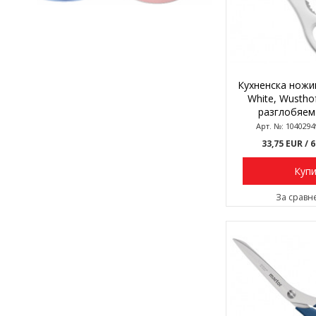
Кухненска ножиц
White, Wusthof
разглобяема
Арт. №: 104029
33,75 EUR
/ 
Куп
За сравн