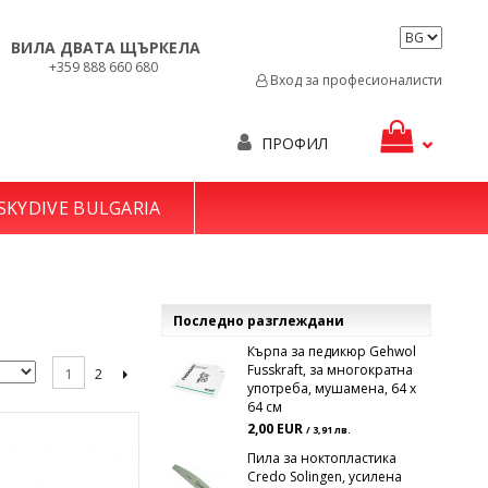
ВИЛА ДВАТА ЩЪРКЕЛА
+359 888 660 680
Вход за професионалисти
ПРОФИЛ
SKYDIVE BULGARIA
Последно разглеждани
Кърпа за педикюр Gehwol
Fusskraft, за многократна
2
1
употреба, мушамена, 64 x
64 см
2,00 EUR
/ 3,91 лв.
Пила за ноктопластика
Credo Solingen, усилена