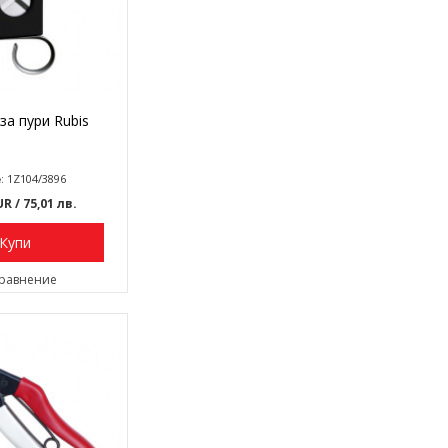
за пури Rubis
: 1Z104/3896
EUR
/ 75,01 лв.
Купи
сравнение