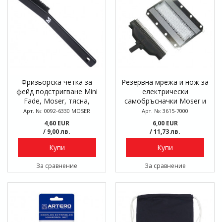
Фризьорска четка за
Резервна мрежа и нож за
фейд подстригване Mini
електрически
Fade, Moser, тясна,
самобръсначки Moser и
синтетичен косъм
Wahl Mobile Shaver
Арт. №: 0092-6330 MOSER
Арт. №: 3615-7000
4,60 EUR
6,00 EUR
/ 9,00 лв.
/ 11,73 лв.
Купи
Купи
За сравнение
За сравнение