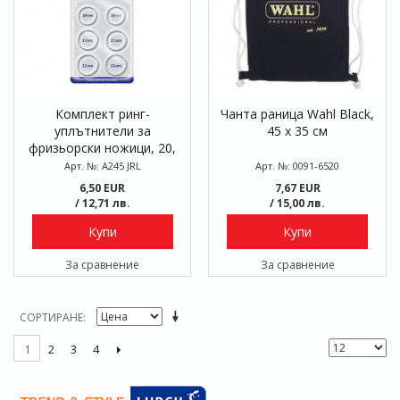
Комплект ринг-
Чанта раница Wahl Black,
уплътнители за
45 x 35 см
фризьорски ножици, 20,
21, 22 мм
Арт. №: A245 JRL
Арт. №: 0091-6520
6,50 EUR
7,67 EUR
/ 12,71 лв.
/ 15,00 лв.
Купи
Купи
За сравнение
За сравнение
СОРТИРАНЕ
2
3
4
1