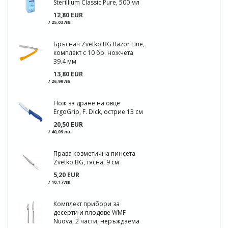
Sterillium Classic Pure, 500 мл
12,80 EUR
/ 25,03 лв.
Бръснач Zvetko BG Razor Line,
комплект с 10 бр. ножчета
39.4 мм
13,80 EUR
/ 26,99 лв.
Нож за дране на овце
ErgoGrip, F. Dick, острие 13 см
20,50 EUR
/ 40,09 лв.
Права козметична пинсета
Zvetko BG, тясна, 9 см
5,20 EUR
/ 10,17 лв.
Комплект прибори за
десерти и плодове WMF
Nuova, 2 части, неръждаема