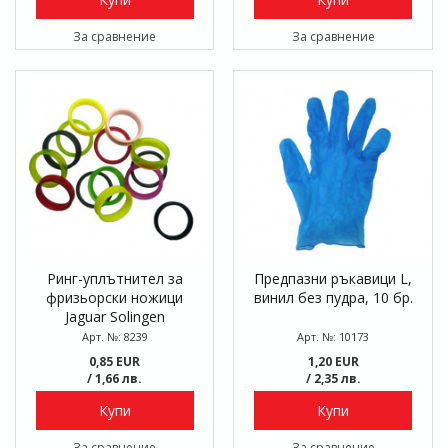
За сравнение
За сравнение
Ринг-уплътнител за
Предпазни ръкавици L,
фризьорски ножици
винил без пудра, 10 бр.
Jaguar Solingen
Арт. №: 8239
Арт. №: 10173
0,85 EUR
1,20 EUR
/ 1,66 лв.
/ 2,35 лв.
Купи
Купи
За сравнение
За сравнение