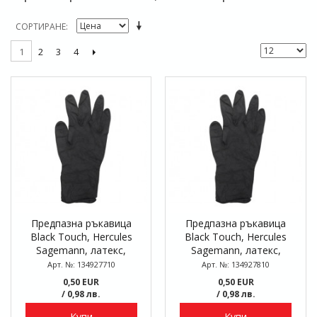
СОРТИРАНЕ
2
3
4
1
Предпазна ръкавица
Предпазна ръкавица
Black Touch, Hercules
Black Touch, Hercules
Sagemann, латекс,
Sagemann, латекс,
размер M
размер L
Арт. №: 134927710
Арт. №: 134927810
0,50 EUR
0,50 EUR
/ 0,98 лв.
/ 0,98 лв.
Купи
Купи