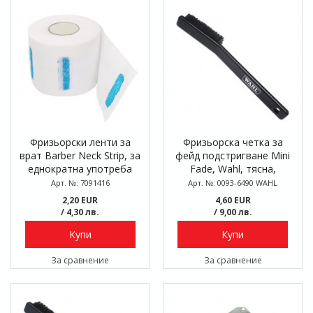
Фризьорски ленти за
Фризьорска четка за
врат Barber Neck Strip, за
фейд подстригване Mini
еднократна употреба
Fade, Wahl, тясна,
синтетичен косъм
Арт. №: 7091416
Арт. №: 0093-6490 WAHL
2,20 EUR
4,60 EUR
/ 4,30 лв.
/ 9,00 лв.
Купи
Купи
За сравнение
За сравнение