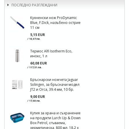
ПОСЛЕДНО РАЗГЛЕЖДАНИ
Кухненски нож ProDynamic
Blue, F.Dick, назъбено острие
11 см
5,15 EUR
/ 10,07 лв.
Термос Alfi Isotherm Eco,
инокс, 1 л
60,08 EUR
/ 117,51 лв.
Бръснарски ножчета Jaguar
Solingen, за бръсначи модел
JT2 и Orca, 39.4 мм, 10 бр.
9,00 EUR
/ 17,60 лв.
Кутия за храна и съхранение
на продукти Lurch Up & Down
Box Petrol, сгъваема,
херметическа, 800 мл, 18,2 x