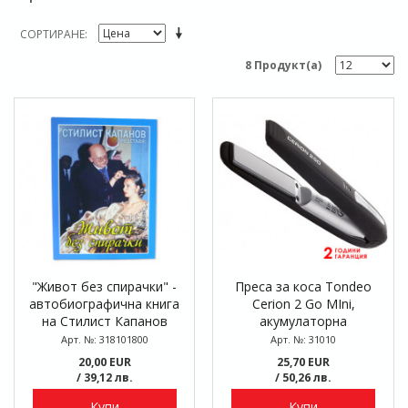
СОРТИРАНЕ
8 Продукт(а)
"Живот без спирачки" -
Преса за коса Tondeo
автобиографична книга
Cerion 2 Go MIni,
на Стилист Капанов
акумулаторна
Арт. №: 318101800
Арт. №: 31010
20,00 EUR
25,70 EUR
/ 39,12 лв.
/ 50,26 лв.
Купи
Купи