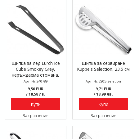
Щипка за лед Lurch Ice
Щипка за сервиране
Cube Smokey Grey,
Kuppels Selection, 23.5 см
неръждаема стомана,
16.5 см
Арт. №: 240789
Арт. №: 7205-Seletion
9,50 EUR
9,71 EUR
/ 18,58 лв.
/ 18,99 лв.
Купи
Купи
За сравнение
За сравнение