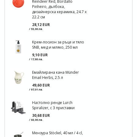
Reindeer Red, Bordallo
Pinheiro, дълбока,
дизаѝнерска керамика, 24.7 х
22.2 см
28,12 EUR
/ 55,00 лв.
Крем-лосион за ръце и тяло
SNB, мед и мляко, 250 мл
9,10 EUR
/ 17,80 лв.
Емайлирана кана Münder
Email Herbs, 2.5 л
49,60 EUR
/ 97,01 лв.
Настолно ренде Lurch
Spiralizer, с 3 приставки
30,68 EUR
/ 60,00 лв.
Мензура Stöckel, 40 мл / 4 cl,