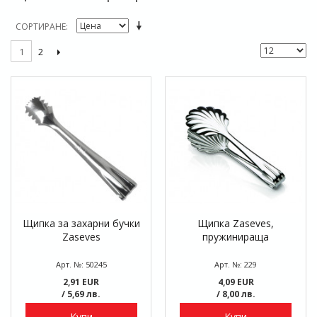
СОРТИРАНЕ
2
1
Щипка за захарни бучки
Щипка Zaseves,
Zaseves
пружинираща
Арт. №: 50245
Арт. №: 229
2,91 EUR
4,09 EUR
/ 5,69 лв.
/ 8,00 лв.
Купи
Купи