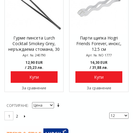
Гурме пинсета Lurch
Парти щипка Hogri
Cocktail Smokey Grey,
Friends Forever, инокс,
неръждаема стомана, 30
12.5 см
см
Арт. №: 240790
Арт. №: NO 1777
12,90 EUR
16,30 EUR
/ 25,23 лв.
/ 31,88 лв.
Купи
Купи
За сравнение
За сравнение
СОРТИРАНЕ
2
1