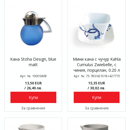
Кана Stoha Design, blue
Мини кана с чучур Kahla
matt
Cumulus Zwiebelle, с
чиния, порцелан, 0.20 л
Арт. №: 1000SIMB
Арт. №: 73-783/421018+427773
13,50 EUR
15,35 EUR
/ 26,40 лв.
/ 30,02 лв.
Купи
Купи
За сравнение
За сравнение