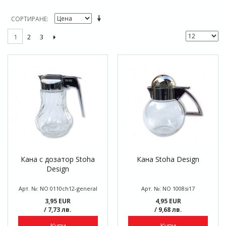
СОРТИРАНЕ
2
3
1
Кана с дозатор Stoha
Кана Stoha Design
Design
Арт. №: NO 0110ch12-general
Арт. №: NO 1008si17
3,95 EUR
4,95 EUR
/ 7,73 лв.
/ 9,68 лв.
Купи
Купи