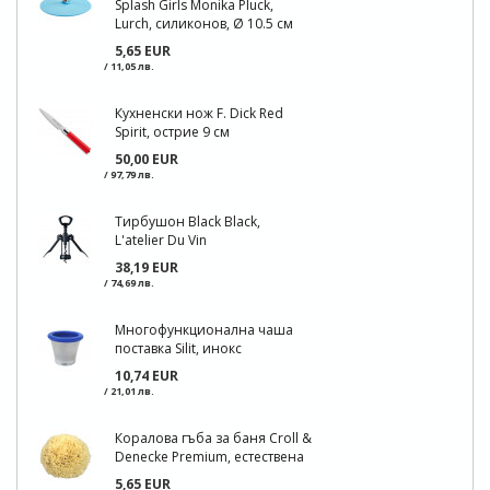
Splash Girls Monika Pluck,
Lurch, силиконов, Ø 10.5 см
5,65 EUR
/ 11,05 лв.
Кухненски нож F. Dick Red
Spirit, острие 9 см
50,00 EUR
/ 97,79 лв.
Тирбушон Black Black,
L'atelier Du Vin
38,19 EUR
/ 74,69 лв.
Многофункционална чаша
поставка Silit, инокс
10,74 EUR
/ 21,01 лв.
Коралова гъба за баня Croll &
Denecke Premium, естествена
5,65 EUR