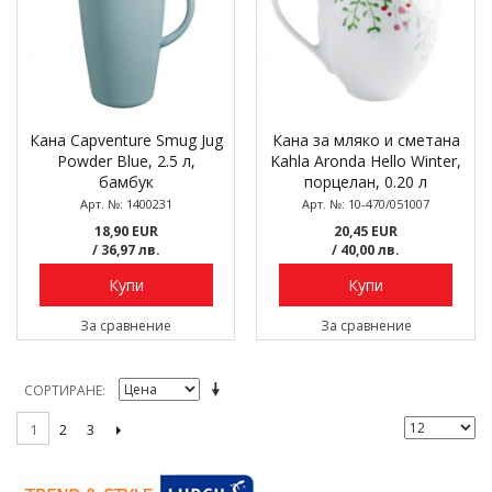
Кана Capventure Smug Jug
Кана за мляко и сметана
Powder Blue, 2.5 л,
Kahla Aronda Hello Winter,
бамбук
порцелан, 0.20 л
Арт. №: 1400231
Арт. №: 10-470/051007
18,90 EUR
20,45 EUR
/ 36,97 лв.
/ 40,00 лв.
Купи
Купи
За сравнение
За сравнение
СОРТИРАНЕ
2
3
1