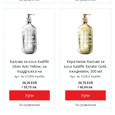
Балсам за коса Kadiffe
Кератинов балсам за
Silver Anti-Yellow, за
коса Kadiffe Keratin Gold,
поддръжка на
ежедневен, 300 мл
светлоруси до
Арт. №: 912999 Kadiffe
Арт. №: 912951 Kadiffe
пепеляворуси коси, 300
28,20 EUR
30,70 EUR
мл
/ 55,15 лв.
/ 60,04 лв.
Купи
Купи
За сравнение
За сравнение