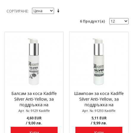
СОРТИРАНЕ
6 Продукт(а)
Балсам за коса Kadiffe
Шампоан за коса Kadiffe
Silver Anti-Yellow, за
Silver Anti-Yellow, за
поддръжка на
поддръжка на
светлоруси до
светлоруси до
Арт. №: 9129 Kadiffe
Арт. №: 91293 Kadiffe
пепеляворуси коси, 50 мл
пепеляворуси коси, 50 мл
4,60 EUR
5,11 EUR
/ 9,00 лв.
/ 9,99 лв.
Купи
Купи