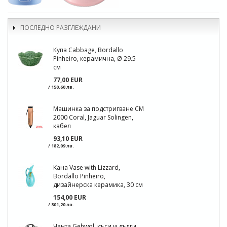
ПОСЛЕДНО РАЗГЛЕЖДАНИ
Купа Cabbage, Bordallo
Pinheiro, керамична, Ø 29.5
см
77,00 EUR
/ 150,60 лв.
Машинка за подстригване CM
2000 Coral, Jaguar Solingen,
кабел
93,10 EUR
/ 182,09 лв.
Кана Vase with Lizzard,
Bordallo Pinheiro,
дизайнерска керамика, 30 см
154,00 EUR
/ 301,20 лв.
Чанта Gehwol, къси и дълги