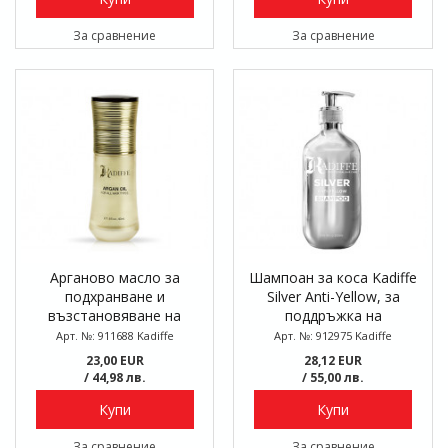
За сравнение
За сравнение
Арганово масло за
Шампоан за коса Kadiffe
подхранване и
Silver Anti-Yellow, за
възстановяване на
поддръжка на
косата и кожата Kadiffe
светлоруси до
Арт. №: 911688 Kadiffe
Арт. №: 912975 Kadiffe
Argan, 50 мл
пепеляворуси коси, 300
23,00 EUR
28,12 EUR
мл
/ 44,98 лв.
/ 55,00 лв.
Купи
Купи
За сравнение
За сравнение