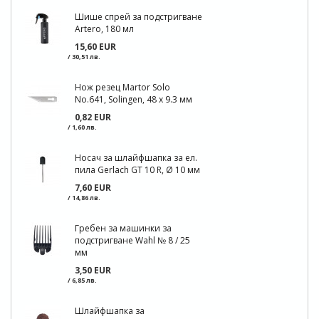
Шише спрей за подстригване
Artero, 180 мл
15,60 EUR
/ 30,51 лв.
Нож резец Martor Solo
No.641, Solingen, 48 х 9.3 мм
0,82 EUR
/ 1,60 лв.
Носач за шлайфшапка за ел.
пила Gerlach GT 10 R, Ø 10 мм
7,60 EUR
/ 14,86 лв.
Гребен за машинки за
подстригване Wahl № 8 / 25
мм
3,50 EUR
/ 6,85 лв.
Шлайфшапка за