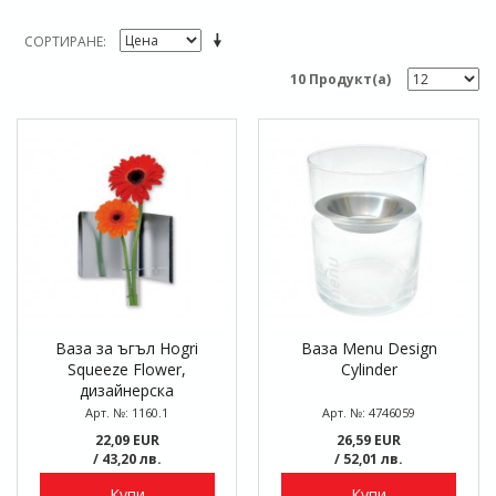
СОРТИРАНЕ
10 Продукт(а)
Ваза за ъгъл Hogri
Ваза Menu Design
Squeeze Flower,
Cylinder
дизайнерска
Арт. №: 1160.1
Арт. №: 4746059
22,09 EUR
26,59 EUR
/ 43,20 лв.
/ 52,01 лв.
Купи
Купи