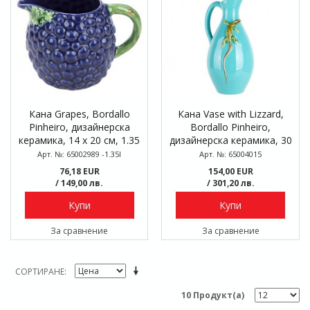
Кана Grapes, Bordallo
Кана Vase with Lizzard,
Pinheiro, дизайнерска
Bordallo Pinheiro,
керамика, 14 х 20 см, 1.35
дизайнерска керамика, 30
л
см
Арт. №: 65002989 -1.35l
Арт. №: 65004015
76,18 EUR
154,00 EUR
/ 149,00 лв.
/ 301,20 лв.
Купи
Купи
За сравнение
За сравнение
СОРТИРАНЕ
10 Продукт(а)