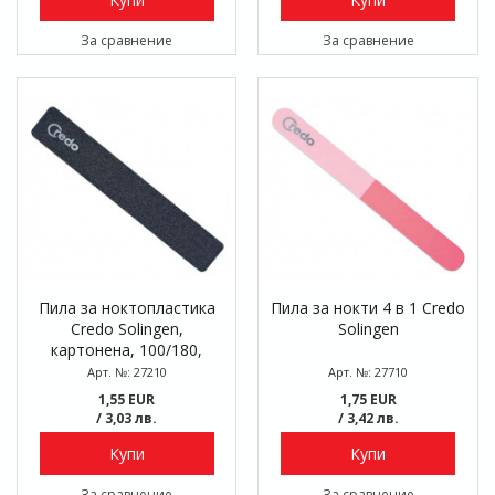
За сравнение
За сравнение
Пила за ноктопластика
Пила за нокти 4 в 1 Credo
Credo Solingen,
Solingen
картонена, 100/180,
блистер
Арт. №: 27210
Арт. №: 27710
1,55 EUR
1,75 EUR
/ 3,03 лв.
/ 3,42 лв.
Купи
Купи
За сравнение
За сравнение