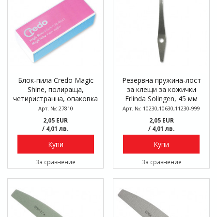
Блок-пила Credo Magic
Резервна пружина-лост
Shine, полираща,
за клещи за кожички
четиристранна, опаковка
Erlinda Solingen, 45 мм
блистер
Арт. №: 27810
Арт. №: 10230,10630,11230-999
2,05 EUR
2,05 EUR
/ 4,01 лв.
/ 4,01 лв.
Купи
Купи
За сравнение
За сравнение