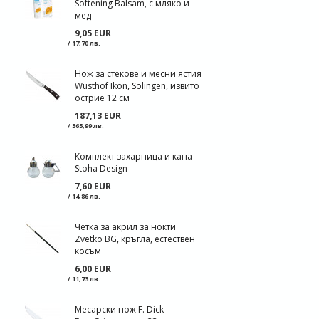
Softening Balsam, с мляко и
мед
9,05 EUR
/ 17,70 лв.
Нож за стекове и месни ястия
Wusthof Ikon, Solingen, извито
острие 12 см
187,13 EUR
/ 365,99 лв.
Комплект захарница и кана
Stoha Design
7,60 EUR
/ 14,86 лв.
Четка за акрил за нокти
Zvetko BG, кръгла, естествен
косъм
6,00 EUR
/ 11,73 лв.
Месарски нож F. Dick