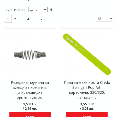
СОРТИРАНЕ
2
3
4
5
1
Резервна пружина за
Пила за меки нокти Credo
клещи за кожички,
Solingen Pop Art,
спираловидна
картонена, 320/320,
блистер
Арт. №: 11 238-999
Арт. №: 27412
1,53 EUR
1,55 EUR
/ 2,99 лв.
/ 3,03 лв.
Купи
Купи