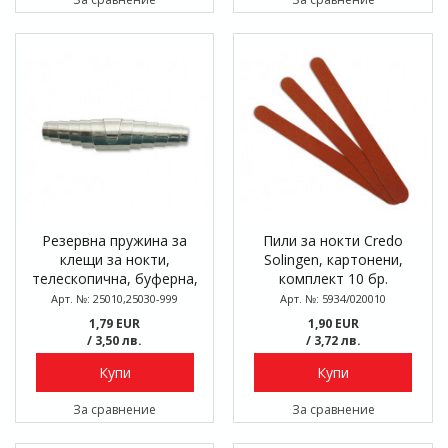
Резервна пружина за
Пили за нокти Credo
клещи за нокти,
Solingen, картонени,
телескопична, буферна,
комплект 10 бр.
45мм
Арт. №: 25010,25030-999
Арт. №: 5934/020010
1,79 EUR
1,90 EUR
/ 3,50 лв.
/ 3,72 лв.
Купи
Купи
За сравнение
За сравнение