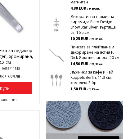
магнитен
4,80 EUR
/ 9,39 лв.
Декоративна термична
пирамида Pluto Design
Snow Star Silver, въртяща
се, 16.5 см
10,25 EUR
/ 20,05 лв.
Пинсета за плейтване и
чка за педикюр
декориране на ястия F.
ngen, хромирана,
Dick Gourmet, инокс, 20 см
8.2 см
14,50 EUR
/ 28,36 лв.
: 9638/11518
Лъжички за кафе и чай
EUR
/ 7,04 лв.
Kuppels Berlin, 11.3 см,
комплект 3 бр.
Купи
1,50 EUR
/ 2,93 лв.
сравнение