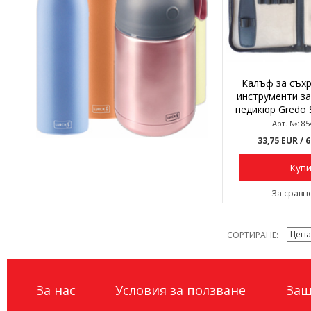
Калъф за съх
инструменти з
педикюр Gredo S
гнезд
Арт. №: 85
33,75 EUR
/ 
Куп
За сравн
СОРТИРАНЕ
За нас
Условия за ползване
Защ