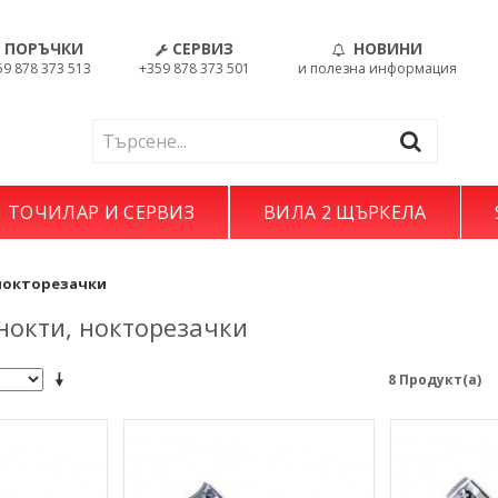
ПОРЪЧКИ
СЕРВИЗ
НОВИНИ
59 878 373 513
+359 878 373 501
и полезна информация
ТОЧИЛАР И СЕРВИЗ
ВИЛА 2 ЩЪРКЕЛА
нокторезачки
нокти, нокторезачки
8 Продукт(а)