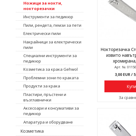
Ножици за нокти,
нокторезачки
Инструменти за педикюр
Пили, рендета, пемзи за пети
Електрически пили
Накрайници за електрически
пили
Нокторезачка Cre
извито навътр
Специални инструменти за
хромирана,
педикюр
Арт. №: 0115
Козметика за крака Gehwol
3,00 EUR
/ 
Проблемни зони по краката
Продукти за крака
Куп
Пластири, пръстени и
За сравн
възглавнички
Аксесоари и консумативи за
педикюр
Апаратура и оборудване
Козметика