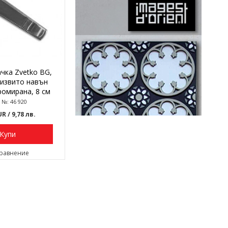
чка Zvetko BG,
, извито навън
ромирана, 8 см
 №: 46 920
EUR
/ 9,78 лв.
Купи
сравнение