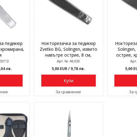
за педикюр
Нокторезачка за педикюр
Ноктореза
, хромирана,
Zvetko BG, Solingen, извито
Solingen
м
навътре острие, 8 см,
острие, х
хромирана
1537 D
Арт. №: 46 020
Арт.
7,04 лв.
5,00 EUR
/ 9,78 лв.
5,00 
и
Купи
ение
За сравнение
За 