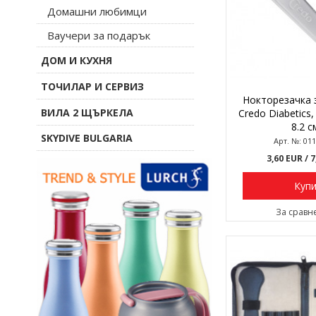
Домашни любимци
Ваучери за подарък
ДОМ И КУХНЯ
ТОЧИЛАР И СЕРВИЗ
Нокторезачка 
ВИЛА 2 ЩЪРКЕЛА
Credo Diabetics
8.2 с
SKYDIVE BULGARIA
Арт. №: 01
3,60 EUR
/ 
Куп
За сравн