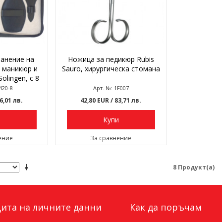
ранение на
Ножица за педикюр Rubis
а маникюр и
Sauro, хирургическа стомана
olingen, с 8
а
420-8
Арт. №: 1F007
66,01 лв.
42,80 EUR
/ 83,71 лв.
и
Купи
ение
За сравнение
8 Продукт(а)
ита на личните данни
Как да поръчам