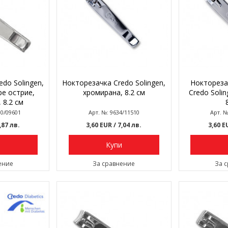
do Solingen,
Нокторезачка Credo Solingen,
Ноктореза
е острие,
хромирана, 8.2 см
Credo Soli
 8.2 см
00/09601
Арт. №: 9634/11510
Арт. №
5,87 лв.
3,60 EUR
/ 7,04 лв.
3,60 
и
Купи
ение
За сравнение
За 