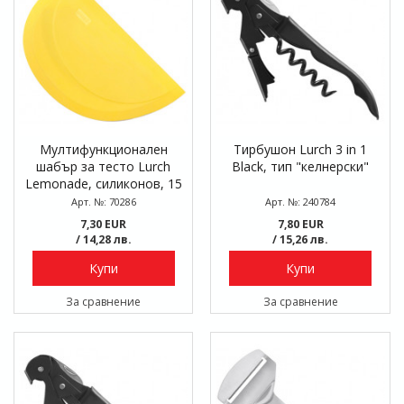
Мултифункционален
Тирбушон Lurch 3 in 1
шабър за тесто Lurch
Black, тип "келнерски"
Lemonade, силиконов, 15
x 9,5 см
Арт. №: 70286
Арт. №: 240784
7,30 EUR
7,80 EUR
/ 14,28 лв.
/ 15,26 лв.
Купи
Купи
За сравнение
За сравнение