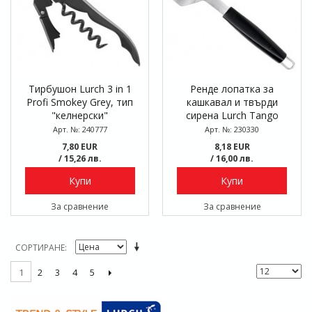
Тирбушон Lurch 3 in 1
Ренде лопатка за
Profi Smokey Grey, тип
кашкавал и твърди
"келнерски"
сирена Lurch Tango
Арт. №: 240777
Арт. №: 230330
7,80 EUR
8,18 EUR
/ 15,26 лв.
/ 16,00 лв.
Купи
Купи
За сравнение
За сравнение
СОРТИРАНЕ
2
3
4
5
1