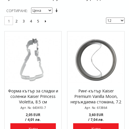
СОРТИРАНЕ
2
3
4
5
1
Форма кътър за сладки и
Ринг-кътър Kaiser
соленки Kaiser Princess
Premium Vanilla Moon,
Violetta, 8.5 см
неръждаема стомана, 7.2
см
Арт. №: 643410-7
Арт. №: 613864
2,05 EUR
3,60 EUR
/ 4,01 лв.
/ 7,04 лв.
Купи
Купи