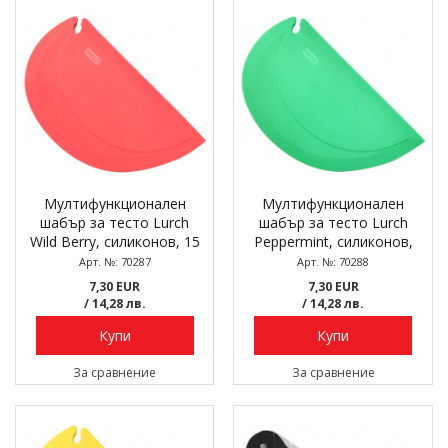
Мултифункционален
Мултифункционален
шабър за тесто Lurch
шабър за тесто Lurch
Wild Berry, силиконов, 15
Peppermint, силиконов,
x 9,5 см
15 x 9,5 см
Арт. №: 70287
Арт. №: 70288
7,30 EUR
7,30 EUR
/ 14,28 лв.
/ 14,28 лв.
Купи
Купи
За сравнение
За сравнение