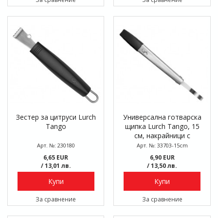
Зестер за цитруси Lurch
Универсална готварска
Tango
щипка Lurch Tango, 15
см, накрайници с
незалепващо покритие
Арт. №: 230180
Арт. №: 33703-15cm
6,65 EUR
6,90 EUR
/ 13,01 лв.
/ 13,50 лв.
Купи
Купи
За сравнение
За сравнение