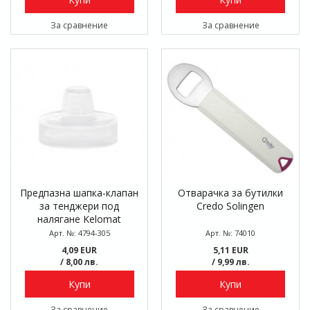
За сравнение
За сравнение
Предпазна шапка-клапан
Отварачка за бутилки
за тенджери под
Credo Solingen
налягане Kelomat
Арт. №: 4794-305
Арт. №: 74010
4,09 EUR
5,11 EUR
/ 8,00 лв.
/ 9,99 лв.
Купи
Купи
За сравнение
За сравнение