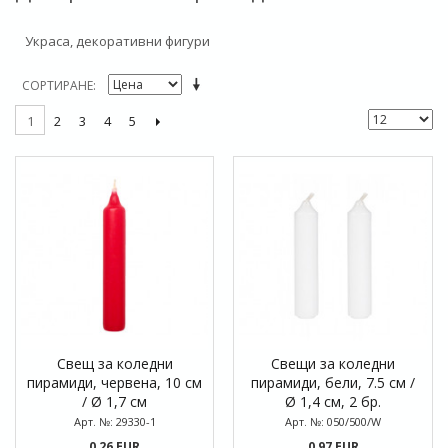
Украса, декоративни фигури
СОРТИРАНЕ
2
3
4
5
1
Свещ за коледни
Свещи за коледни
пирамиди, червена, 10 см
пирамиди, бели, 7.5 см /
/ Ø 1,7 см
Ø 1,4 см, 2 бр.
Арт. №: 29330-1
Арт. №: 050/500/W
0,26 EUR
0,97 EUR