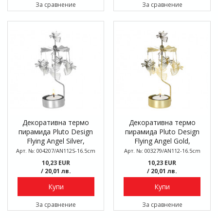
За сравнение
За сравнение
Декоративна термо
Декоративна термо
пирамида Pluto Design
пирамида Pluto Design
Flying Angel Silver,
Flying Angel Gold,
въртяща се, 16.5 см
въртяща се, 16.5 см
Арт. №: 004207/AN112S-16.5cm
Арт. №: 003279/AN112-16.5cm
10,23 EUR
10,23 EUR
/ 20,01 лв.
/ 20,01 лв.
Купи
Купи
За сравнение
За сравнение