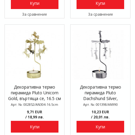
Купи
Купи
За сравнение
За сравнение
Декоративна термо
Декоративна термо
пирамида Pluto Unicorn
пирамида Pluto
Gold, въртяща се, 16.5 см
Dachshund Silver,
въртяща се, 16.5 см
Арт. №: 002852/AN304-16.5cm
Арт. №: 001398/AN990
9,71 EUR
10,23 EUR
/ 18,99 лв.
/ 20,01 лв.
Купи
Купи