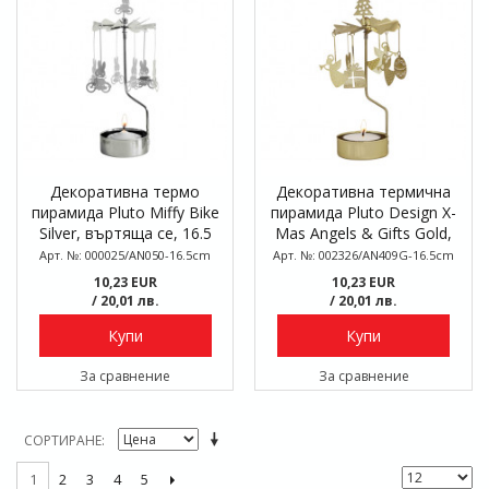
Декоративна термо
Декоративна термична
пирамида Pluto Miffy Bike
пирамида Pluto Design X-
Silver, въртяща се, 16.5
Mas Angels & Gifts Gold,
см
въртяща се, 16.5см
Арт. №: 000025/AN050-16.5cm
Арт. №: 002326/AN409G-16.5cm
10,23 EUR
10,23 EUR
/ 20,01 лв.
/ 20,01 лв.
Купи
Купи
За сравнение
За сравнение
СОРТИРАНЕ
2
3
4
5
1