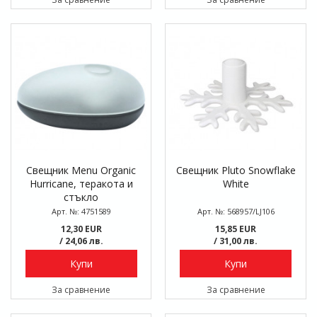
Свещник Menu Organic
Свещник Pluto Snowflake
Hurricane, теракота и
White
стъкло
Арт. №: 4751589
Арт. №: 568957/LJ106
12,30 EUR
15,85 EUR
/ 24,06 лв.
/ 31,00 лв.
Купи
Купи
За сравнение
За сравнение