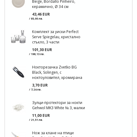
Beige, Bordallo Pinheiro,
керамично, Ø 34 см
43,46 EUR
/ 85,00 лв.
Комплект за уиски Perfect
Serve Spiegelau, кристално
стъкло, 3 части
101,30 EUR
/ 198,13 лв.
Нокторезачка Zvetko BG
Black, Solingen, с
ноктоуловител, хромирана
3,70 EUR
/ 7,24 лв.
Зулци-протектори за нокти
Gehwol MK3 White № 3, малки
11,00 EUR
/ 21,51 лв.
Нож за клане на птици