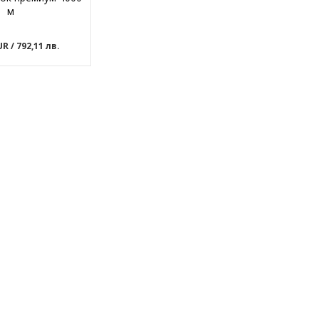
м
EUR
/ 792,11 лв.