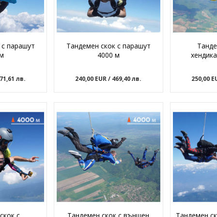
 с парашут
Тандемен скок с парашут
Танде
 м
4000 м
хендика
371,61 лв.
240,00 EUR
/ 469,40 лв.
250,00 
скок с
Тандемен скок с външен
Тандемен ск