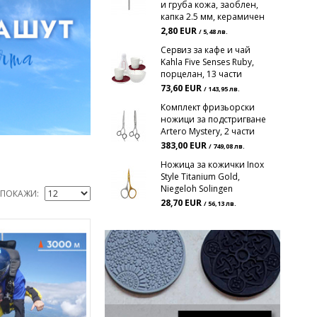
и груба кожа, заоблен,
капка 2.5 мм, керамичен
2,80 EUR
/ 5,48 лв.
Сервиз за кафе и чай
Kahla Five Senses Ruby,
порцелан, 13 части
73,60 EUR
/ 143,95 лв.
Комплект фризьорски
ножици за подстригване
Artero Mystery, 2 части
383,00 EUR
/ 749,08 лв.
Ножица за кожички Inox
Style Titanium Gold,
Niegeloh Solingen
ПОКАЖИ
28,70 EUR
/ 56,13 лв.