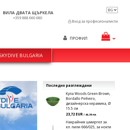
ВИЛА ДВАТА ЩЪРКЕЛА
+359 888 660 680
Вход за професионалисти
ПРОФИЛ
SKYDIVE BULGARIA
Последно разглеждани
Купа Woods Green-Brown,
Bordallo Pinheiro,
дизаѝнерска керамика, Ø
15.5 см
23,72 EUR
/ 46,39 лв.
Накрайник шмиргел за
ел. пили 666/025, за нокти