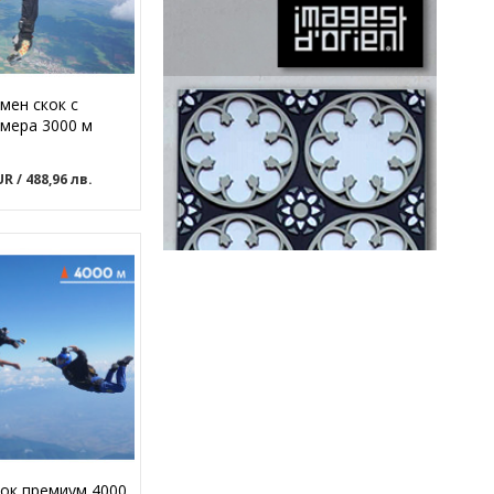
мен скок с
мера 3000 м
EUR
/ 488,96 лв.
ок премиум 4000