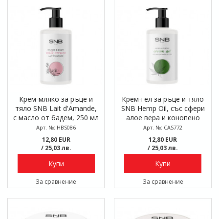
Крем-мляко за ръце и
Крем-гел за ръце и тяло
тяло SNB Lait d'Amande,
SNB Hemp Oil, със сфери
с масло от бадем, 250 мл
алое вера и конопено
масло, 250 мл
Арт. №: HBS086
Арт. №: CAS772
12,80 EUR
12,80 EUR
/ 25,03 лв.
/ 25,03 лв.
Купи
Купи
За сравнение
За сравнение