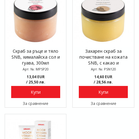
Скраб за ръце и тяло
Захарен скраб за
SNB, хималайска сол и
почистване на кожата
гуава, 300мл
SNB, с какао и
растителни масла, 300
Арт. №: MPSP20
Арт. №: PSN120
мл
13,04 EUR
14,60 EUR
/ 25,50 лв.
/ 28,56 лв.
Купи
Купи
За сравнение
За сравнение