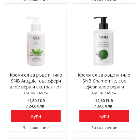
Крем-гел за ръце и тяло
Крем-гел за ръце и тяло
SNB Arugula, със сфери
SNB Chamomile, със
алое вера и екстракт от
сфери алое вера и
рукола, 250 мл
екстракт от лайка, 250
Арт. №: CAS762
Арт. №: CAS752
мл
12,60 EUR
12,60 EUR
/ 24,64 лв.
/ 24,64 лв.
Купи
Купи
За сравнение
За сравнение