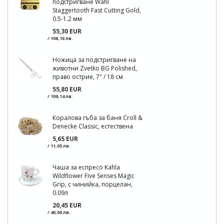
подстригване Wahl
Staggertooth Fast Cutting Gold,
0.5-1.2 мм
55,30 EUR
/ 108,16 лв.
Ножица за подстригване на
животни Zvetko BG Polished,
право острие, 7" / 18 см
55,80 EUR
/ 109,14 лв.
Коралова гъба за баня Croll &
Denecke Classic, естествена
5,65 EUR
/ 11,05 лв.
Чаша за еспресо Kahla
Wildflower Five Senses Magic
Grip, с чинийка, порцелан,
0.09л
20,45 EUR
/ 40,00 лв.