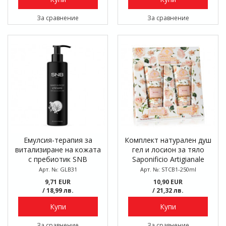
За сравнение
За сравнение
Емулсия-терапия за
Комплект натурален душ
витализиране на кожата
гел и лосион за тяло
с пребиотик SNB
Saponificio Artigianale
Therapy, 200 мл
Fiorentino Rosa, 2 x 250
Арт. №: GLB31
Арт. №: STCB1-250ml
мл
9,71 EUR
10,90 EUR
/ 18,99 лв.
/ 21,32 лв.
Купи
Купи
За сравнение
За сравнение