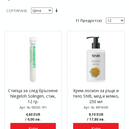
СОРТИРАНЕ
11 Продукт(а)
Стипца за след бръснене
Крем-лосион за ръце и
Niegeloh Solingen, стик,
тяло SNB, мед и мляко,
12 гр.
250 мл
Арт. №: 08320-191
Арт. №: MPSH30
4,60 EUR
9,10 EUR
/ 9,00 лв.
/ 17,80 лв.
Купи
Купи