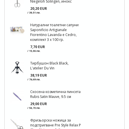
Niegeloh Solingen, инокс
20,20 EUR
/ 39,51 лв.
Натурални тоалетни сапуни
Saponificio Artigianale
Fiorentino Lavanda e Cedro,
комплект 3 х 100 гр.
7,70 EUR
/ 15,06 лв.
Тирбушон Black Black,
L'atelier Du Vin
38,19 EUR
/ 74,69 лв.
Скосена козметична пинсета
Rubis Satin Mauve, 9.5 см
29,00 EUR
/ 56,72 лв.
Фризьорска ножица за
подстригване Pre Style Relax P