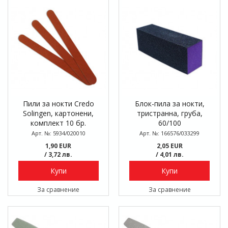
Пили за нокти Credo
Блок-пила за нокти,
Solingen, картонени,
тристранна, груба,
комплект 10 бр.
60/100
Арт. №: 5934/020010
Арт. №: 166576/033299
1,90 EUR
2,05 EUR
/ 3,72 лв.
/ 4,01 лв.
Купи
Купи
За сравнение
За сравнение