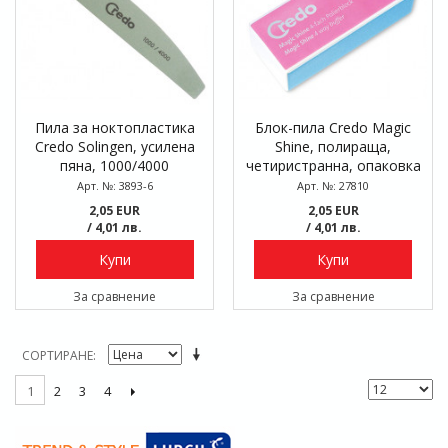
Пила за ноктопластика
Блок-пила Credo Magic
Credo Solingen, усилена
Shine, полираща,
пяна, 1000/4000
четиристранна, опаковка
блистер
Арт. №: 3893-6
Арт. №: 27810
2,05 EUR
2,05 EUR
/ 4,01 лв.
/ 4,01 лв.
Купи
Купи
За сравнение
За сравнение
СОРТИРАНЕ
2
3
4
1