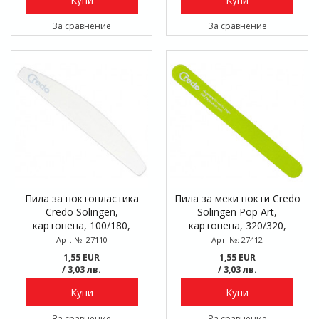
За сравнение
За сравнение
Пила за ноктопластика
Пила за меки нокти Credo
Credo Solingen,
Solingen Pop Art,
картонена, 100/180,
картонена, 320/320,
блистер
блистер
Арт. №: 27110
Арт. №: 27412
1,55 EUR
1,55 EUR
/ 3,03 лв.
/ 3,03 лв.
Купи
Купи
За сравнение
За сравнение