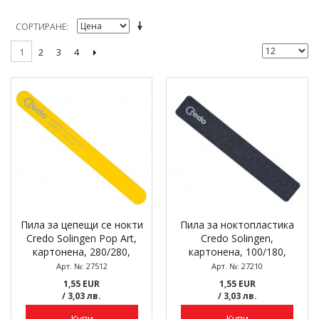
СОРТИРАНЕ
2
3
4
1
Пила за цепещи се нокти
Пила за ноктопластика
Credo Solingen Pop Art,
Credo Solingen,
картонена, 280/280,
картонена, 100/180,
блистер
блистер
Арт. №: 27512
Арт. №: 27210
1,55 EUR
1,55 EUR
/ 3,03 лв.
/ 3,03 лв.
Купи
Купи