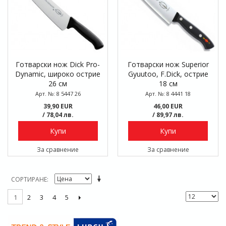
Готварски нож Dick Pro-
Готварски нож Superior
Dynamic, широко острие
Gyuutoo, F.Dick, острие
26 см
18 см
Арт. №: 8 5447 26
Арт. №: 8 4441 18
39,90 EUR
46,00 EUR
/ 78,04 лв.
/ 89,97 лв.
Купи
Купи
За сравнение
За сравнение
СОРТИРАНЕ
2
3
4
5
1