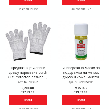
За сравнение
За сравнение
Предпазни ръкавици
Универсално масло за
срещу порязване Lurch
поддръжка на метал,
Cut Protector, размер L,
дърво и кожа Ballistol,
комплект 2 бр.
Wusthof, шише 10 мл
Арт. №: 70098-2
Арт. №: 9249850101
9,20 EUR
9,75 EUR
/ 17,99 лв.
/ 19,07 лв.
Купи
Купи
За сравнение
За сравнение