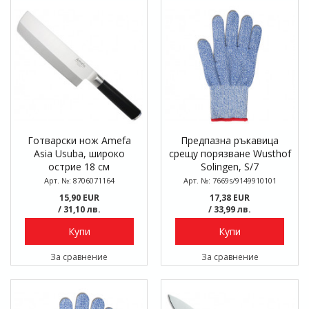
Готварски нож Amefa
Предпазна ръкавица
Asia Usuba, широко
срещу порязване Wusthof
острие 18 см
Solingen, S/7
Арт. №: 8706071164
Арт. №: 7669s/9149910101
15,90 EUR
17,38 EUR
/ 31,10 лв.
/ 33,99 лв.
Купи
Купи
За сравнение
За сравнение