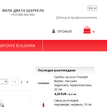
ВИЛА ДВАТА ЩЪРКЕЛА
+359 888 660 680
Вход за професионалисти
ПРОФИЛ
SKYDIVE BULGARIA
Последно разглеждани
Гребен за коса Triumph
Master, Hercules
2
1
Sägemann, термопластика,
22 см
4,20 EUR
/ 8,21 лв.
Свещ за коледни
пирамиди, червена, 10 см