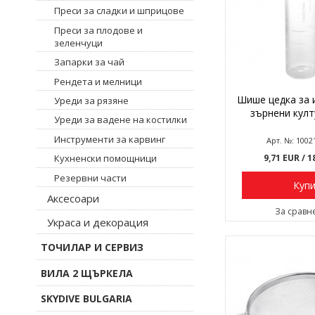
Преси за сладки и шприцове
Преси за плодове и
зеленчуци
Запарки за чай
Рендета и мелници
Шише цедка за 
Уреди за рязяне
зърнени култ
Уреди за вадене на костилки
Инструменти за карвинг
Арт. №: 1002
9,71 EUR
/ 1
Кухненски помощници
Резервни части
Куп
Аксесоари
За сравн
Украса и декорация
ТОЧИЛАР И СЕРВИЗ
ВИЛА 2 ЩЪРКЕЛА
SKYDIVE BULGARIA