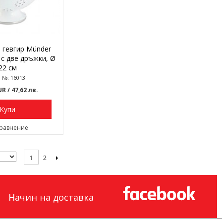
 гевгир Münder
, с две дръжки, Ø
22 см
. №: 16013
EUR
/ 47,62 лв.
Купи
сравнение
2
1
Начин на доставка