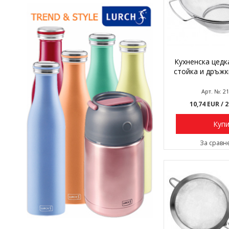
Кухненска цедка
стойка и дръжки
Арт. №: 2
10,74 EUR
/ 
Куп
За сравн