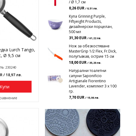
/ Ø 1,7 см
0,26 EUR
/ 0,51 лв.
Купа Grinning Purple,
Fiftyeight Products,
дизайнерски порцелан,
500 мл
31,30 EUR
/ 61,22 лв.
Нож за обезкостяване
едка Lurch Tango,
MasterGrip 1/2 Flex, Fr.Dick,
, Ø 9,5 см
полугъвкав, острие 15 см
18,00 EUR
/ 35,20 лв.
 №: 230240
Натурални тоалетни
UR
/ 18,97 лв.
сапуни Saponificio
Artigianale Fiorentino
Lavender, комплект 3 х 100
Купи
гр.
7,70 EUR
сравнение
/ 15,06 лв.