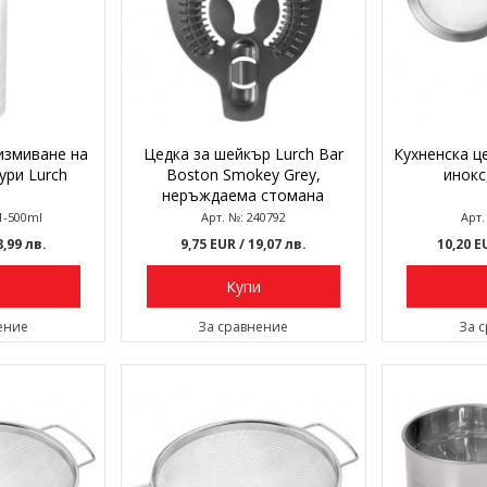
измиване на
Цедка за шейкър Lurch Bar
Кухненска ц
ури Lurch
Boston Smokey Grey,
инокс
неръждаема стомана
1-500ml
Арт. №: 240792
Арт.
8,99 лв.
9,75 EUR
/ 19,07 лв.
10,20 
и
Купи
ение
За сравнение
За 