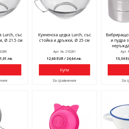
 Lurch, със
Кухненска цедка Lurch, със
Вибриращо 
, Ø 21.5 см
стойка и дръжки, Ø 25 см
и пудра 
неръжда
10280
Арт. №: 210281
Арт. 
21,01 лв.
12,60 EUR
/ 24,64 лв.
15,34 
и
Купи
ение
За сравнение
За 