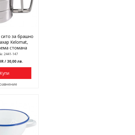
сито за брашно
захар Kelomat,
ема стомана
№: 2441-147
EUR
/ 30,00 лв.
Купи
сравнение