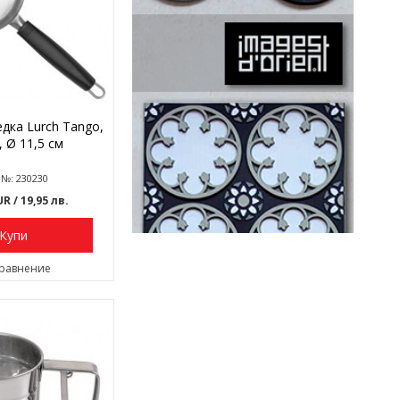
едка Lurch Tango,
, Ø 11,5 см
 №: 230230
EUR
/ 19,95 лв.
Купи
сравнение