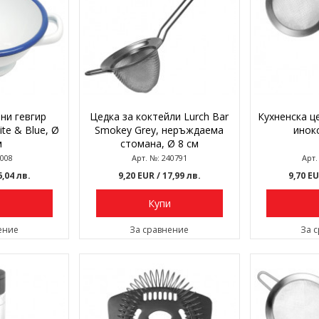
ни гевгир
Цедка за коктейли Lurch Bar
Кухненска ц
te & Blue, Ø
Smokey Grey, неръждаема
инокс
м
стомана, Ø 8 см
2008
Арт. №: 240791
Арт.
6,04 лв.
9,20 EUR
/ 17,99 лв.
9,70 E
и
Купи
ение
За сравнение
За 