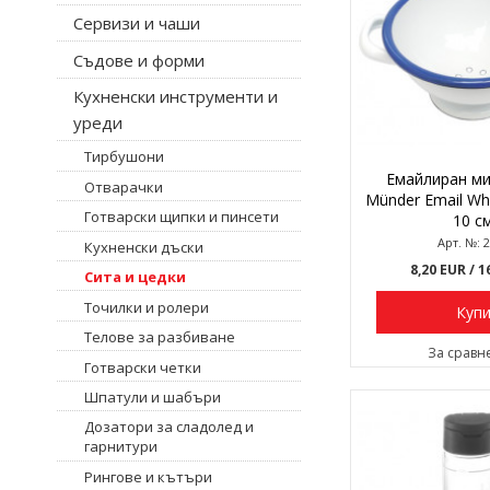
Сервизи и чаши
Съдове и форми
Кухненски инструменти и
уреди
Тирбушони
Емайлиран ми
Отварачки
Münder Email Whi
Готварски щипки и пинсети
10 с
Арт. №: 
Кухненски дъски
8,20 EUR
/ 1
Сита и цедки
Точилки и ролери
Куп
Телове за разбиване
За сравн
Готварски четки
Шпатули и шабъри
Дозатори за сладолед и
гарнитури
Рингове и кътъри