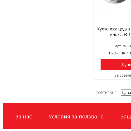
Кухненска цедка 
инокс, Ø 1
Арт. №: 2
15,35 EUR
/ 
Куп
За сравн
СОРТИРАНЕ
За нас
Условия за ползване
Защ