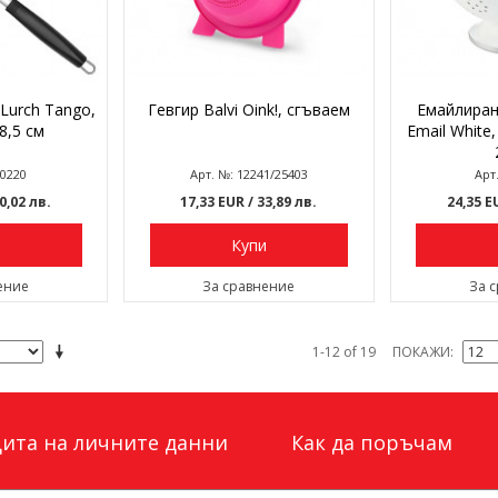
Lurch Tango,
Гевгир Balvi Oink!, сгъваем
Емайлиран
8,5 см
Email White
30220
Арт. №: 12241/25403
Арт
30,02 лв.
17,33 EUR
/ 33,89 лв.
24,35 
и
Купи
ение
За сравнение
За 
1-12 of 19
ПОКАЖИ
ита на личните данни
Как да поръчам