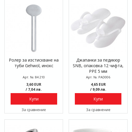
Ролер за изстискване на
Джапанки за педикюр
туби Gehwol, инокс
SNB, опаковка 12 чифта,
PPE 5 мм
Арт. №: 84 210
Арт. №: PAD006
3,60 EUR
4,65 EUR
/ 7,04 лв.
/ 9,09 лв.
Купи
Купи
За сравнение
За сравнение