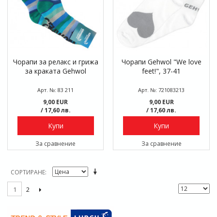
Чорапи за релакс и грижа
Чорапи Gehwol "We love
за краката Gehwol
feet!", 37-41
Арт. №: 83 211
Арт. №: 721083213
9,00 EUR
9,00 EUR
/ 17,60 лв.
/ 17,60 лв.
Купи
Купи
За сравнение
За сравнение
СОРТИРАНЕ
2
1