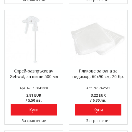
Спрей-разпръсквач
Пликове за вана за
Gehwol, за шише 500 мл
педикюр, 60х90 см, 20 бр.
Арт. №: 730040100
Арт. №: PAVS12
2,81 EUR
3,22 EUR
/ 5,50 лв.
/ 6,30 лв.
Купи
Купи
За сравнение
За сравнение