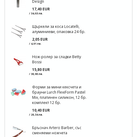
Design
17,40 EUR
/ 34,03 лв.
Щъркели за коса Locatelli,
алуминиеви, опаковка 24 бр.
2,05 EUR
/ 4,01 лв.
Нож-ролер за сладки Betty
Bossi
15,80 EUR
/ 30,90 лв.
Форми за мини кексчета и
брауни Lurch FlexiForm Pastel
Mix, платинен силикон, 12 бр.
комплект 12 бр.
10,40 EUR
/ 20,34 лв.
Бръснач Artero Barber, със
сменяеми ножчета