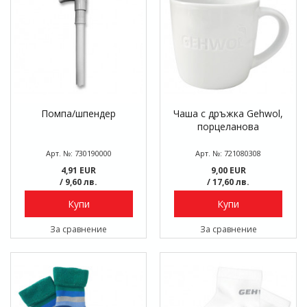
Помпа/шпендер
Чаша с дръжка Gehwol,
порцеланова
Арт. №: 730190000
Арт. №: 721080308
4,91 EUR
9,00 EUR
/ 9,60 лв.
/ 17,60 лв.
Купи
Купи
За сравнение
За сравнение