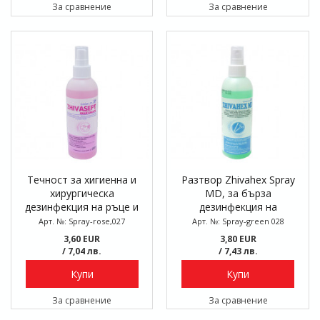
За сравнение
За сравнение
Течност за хигиенна и
Разтвор Zhivahex Spray
хирургическа
MD, за бърза
дезинфекция на ръце и
дезинфекция на
кожа Zhivasept Cluconate,
медицински,
Арт. №: Spray-rose,027
Арт. №: Spray-green 028
200 мл
стоматологични
3,60 EUR
3,80 EUR
инструменти и
/ 7,04 лв.
/ 7,43 лв.
повърхности, 200 мл
Купи
Купи
За сравнение
За сравнение