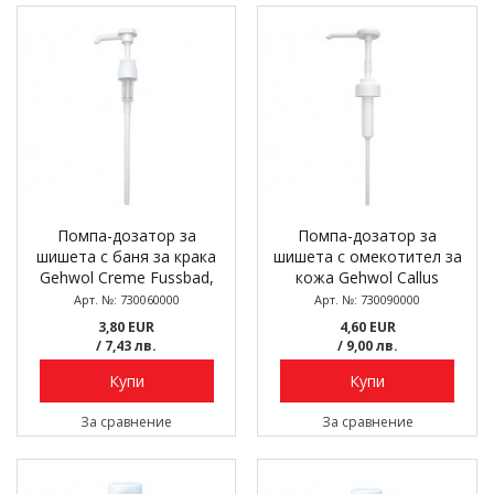
Помпа-дозатор за
Помпа-дозатор за
шишета с баня за крака
шишета с омекотител за
Gehwol Creme Fussbad,
кожа Gehwol Callus
вместимост 1 л
Softener, вместимост 2 л
Арт. №: 730060000
Арт. №: 730090000
3,80 EUR
4,60 EUR
/ 7,43 лв.
/ 9,00 лв.
Купи
Купи
За сравнение
За сравнение