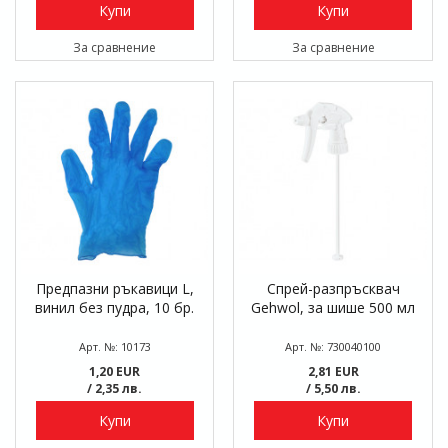
Купи
Купи
За сравнение
За сравнение
Предпазни ръкавици L,
Спрей-разпръсквач
винил без пудра, 10 бр.
Gehwol, за шише 500 мл
Арт. №: 10173
Арт. №: 730040100
1,20 EUR
2,81 EUR
/ 2,35 лв.
/ 5,50 лв.
Купи
Купи