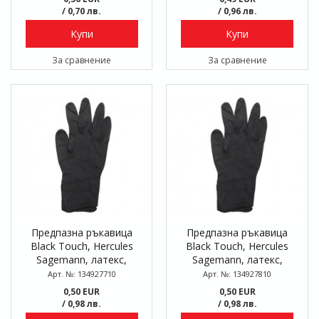
/ 0,70 лв.
/ 0,96 лв.
Купи
Купи
За сравнение
За сравнение
Предпазна ръкавица
Предпазна ръкавица
Black Touch, Hercules
Black Touch, Hercules
Sagemann, латекс,
Sagemann, латекс,
размер M
размер L
Арт. №: 134927710
Арт. №: 134927810
0,50 EUR
0,50 EUR
/ 0,98 лв.
/ 0,98 лв.