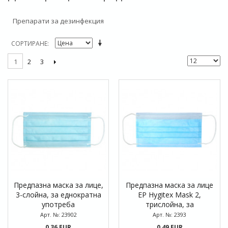
Препарати за дезинфекция
СОРТИРАНЕ
2
3
1
Предпазна маска за лице,
Предпазна маска за лице
3-слойна, за еднократна
EP Hygitex Mask 2,
употреба
трислойна, за
еднократна употреба
Арт. №: 23902
Арт. №: 2393
0,36 EUR
0,49 EUR