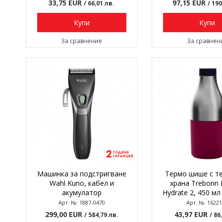
33,75 EUR
97,15 EUR
/ 66,01 лв.
/ 19
Купи
Купи
За сравнение
За сравнен
Машинка за подстригване
Термо шише с т
Wahl Kuno, кабел и
храна Trebonn
акумулатор
Hydrate 2, 450 мл
Арт. №: 1887-0470
Арт. №: 1622
299,00 EUR
43,97 EUR
/ 584,79 лв.
/ 86