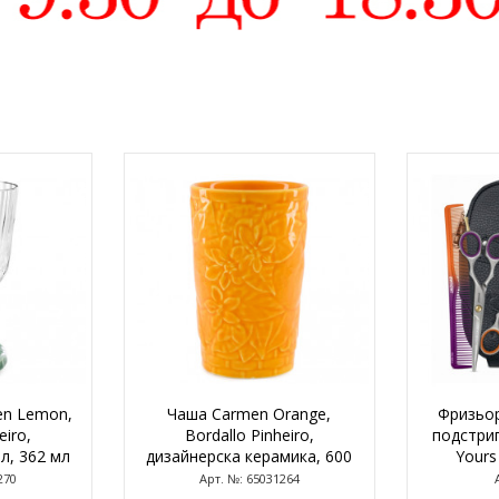
en Lemon,
Чаша Carmen Orange,
Фризьор
eiro,
Bordallo Pinheiro,
подстриг
л, 362 мл
дизайнерска керамика, 600
Yours 
мл
комп
270
Арт. №: 65031264