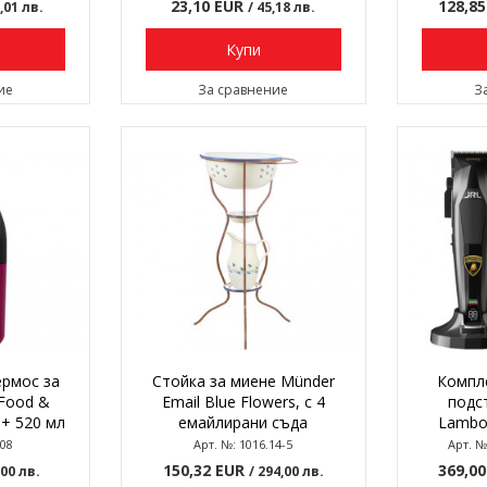
23,10 EUR
128,8
0,01 лв.
/ 45,18 лв.
Купи
ие
За сравнение
З
ермос за
Стойка за миене Münder
Компл
 Food &
Email Blue Flowers, с 4
подс
 + 520 мл
емайлирани съда
Lambor
Col
108
Арт. №: 1016.14-5
Арт. №
ак
150,32 EUR
369,0
,00 лв.
/ 294,00 лв.