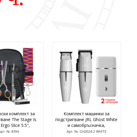
ски комплект за
Комплект машинки за
ване The Stage Is
подстригване JRL Ghost White
Ergo Slice 5.5",
и самобръсначка,
лект 5 части
акумулаторни
Арт. №: 8396
Арт. №: GH2024-2 WHITE