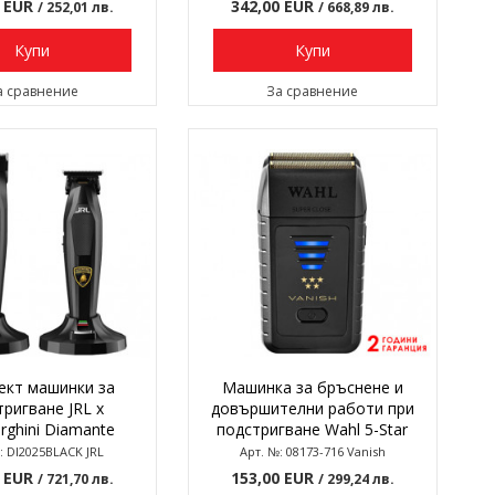
5 EUR
342,00 EUR
/ 252,01 лв.
/ 668,89 лв.
Купи
Купи
а сравнение
За сравнение
ект машинки за
Машинка за бръснене и
тригване JRL x
довършителни работи при
ghini Diamante
подстригване Wahl 5-Star
lection Black,
Vanish
: DI2025BLACK JRL
Арт. №: 08173-716 Vanish
умулаторни
0 EUR
153,00 EUR
/ 721,70 лв.
/ 299,24 лв.