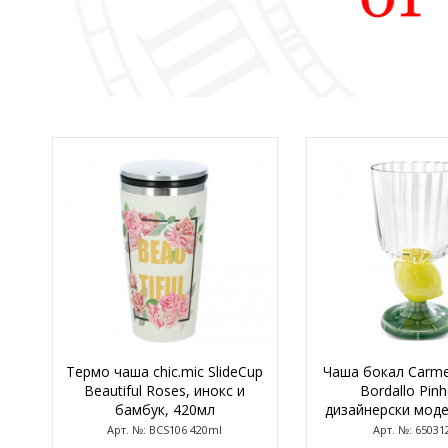
Термо чаша chic.mic SlideCup
Чаша бокал Carm
Beautiful Roses, инокс и
Bordallo Pinh
бамбук, 420мл
дизайнерски моде
Арт. №: BCS106 420ml
Арт. №: 65031