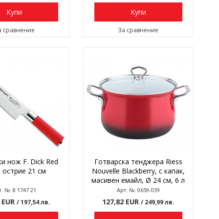
Купи
Купи
а сравнение
За сравнение
и нож F. Dick Red
Готварска тенджера Riess
t, острие 21 см
Nouvelle Blackberry, с капак,
масивен емайл, Ø 24 см, 6 л
т. №: 8 1747 21
Арт. №: 0659-039
0 EUR
127,82 EUR
/ 197,54 лв.
/ 249,99 лв.