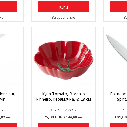
Купи
ие
За сравнение
З
onsieur,
Купа Tomato, Bordallo
Готварск
 Vin
Pinheiro, керамична, Ø 28 см
Spiri
Chic
Арт. №: 65022237
Ар
75,00 EUR
101,0
2,07 лв.
/ 146,69 лв.