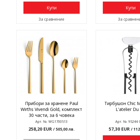
Купи
Купи
За сравнение
За сравнен
Прибори за хранене Paul
Тирбушон Chic M
Wirths Vivendi Gold, комплект
L'atelier Du
30 части, за 6 човека
Арт. №: WG1700513
Арт. №: 95244 
258,20 EUR
57,30 EUR
/ 505,00 лв.
/ 11