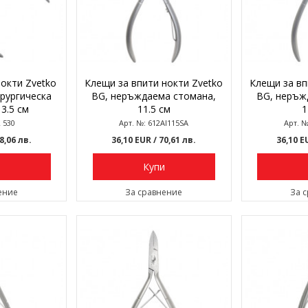
окти Zvetko
Клещи за впити нокти Zvetko
Клещи за вп
ирургическа
BG, неръждаема стомана,
BG, неръж
3.5 см
11.5 см
1
2 530
Арт. №: 612AI115SA
Арт. №
68,06 лв.
36,10 EUR
/ 70,61 лв.
36,10 
и
Купи
ение
За сравнение
За 