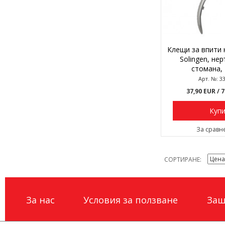
Клещи за впити н
Solingen, не
стомана, 
Арт. №: 3
37,90 EUR
/ 
Куп
За сравн
СОРТИРАНЕ
За нас
Условия за ползване
Защ