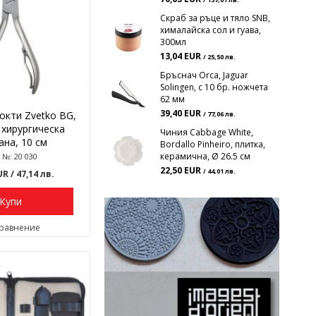
/ 137,01 лв.
Скраб за ръце и тяло SNB,
хималайска сол и гуава,
300мл
13,04 EUR
/ 25,50 лв.
Бръснач Orca, Jaguar
Solingen, с 10 бр. ножчета
62 мм
39,40 EUR
окти Zvetko BG,
/ 77,06 лв.
, хирургическа
Чиния Cabbage White,
ана, 10 см
Bordallo Pinheiro, плитка,
керамична, Ø 26.5 см
 №: 20 030
22,50 EUR
/ 44,01 лв.
EUR
/ 47,14 лв.
Купи
сравнение