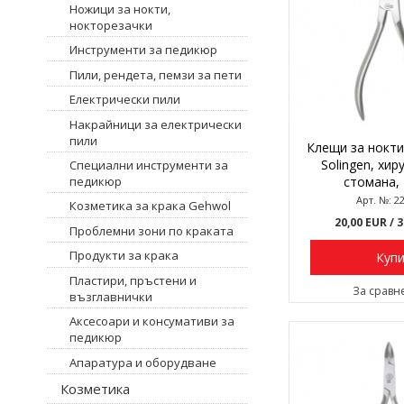
Ножици за нокти,
нокторезачки
Инструменти за педикюр
Пили, рендета, пемзи за пети
Електрически пили
Накрайници за електрически
пили
Клещи за нокти
Solingen, хир
Специални инструменти за
стомана, 
педикюр
Арт. №: 2
Козметика за крака Gehwol
20,00 EUR
/ 
Проблемни зони по краката
Продукти за крака
Куп
Пластири, пръстени и
За сравн
възглавнички
Аксесоари и консумативи за
педикюр
Апаратура и оборудване
Козметика