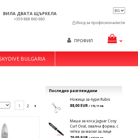
ВИЛА ДВАТА ЩЪРКЕЛА
+359 888 660 680
Вход за професионалисти
ПРОФИЛ
SKYDIVE BULGARIA
Последно разглеждани
Ножица за пури Rubis
2
1
88,00 EUR
/ 172,11 лв.
Маша за коса Jaguar Cosy
Curl Oval, овална форма, с
четка за маски за лице
70,05 EUR