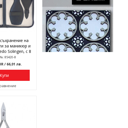
съхранение на
и за маникюр и
do Solingen, с 8
гнезда
 №: 85420-8
EUR
/ 66,01 лв.
Купи
сравнение