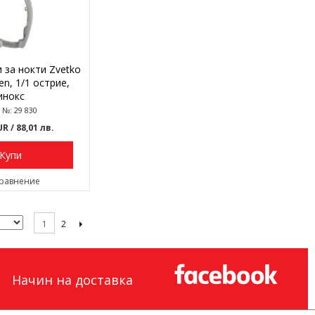
 за нокти Zvetko
en, 1/1 острие,
инокс
 №: 29 830
EUR
/ 88,01 лв.
Купи
сравнение
2
1
Начин на доставка