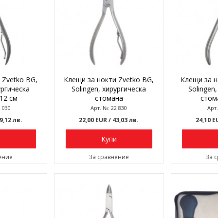
 Zvetko BG,
Клещи за нокти Zvetko BG,
Клещи за н
ургическа
Solingen, хирургическа
Solingen
12 см
стомана
стом
2 030
Арт. №: 22 830
Арт.
39,12 лв.
22,00 EUR
/ 43,03 лв.
24,10 
и
Купи
ение
За сравнение
За 