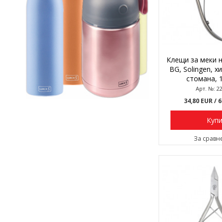
Клещи за меки н
BG, Solingen, х
стомана, 1
Арт. №: 2
34,80 EUR
/ 
Куп
За сравн