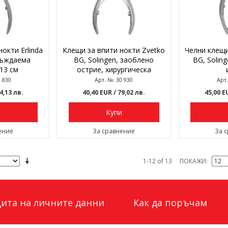
окти Erlinda
Клещи за впити нокти Zvetko
Челни клещи
ръждаема
BG, Solingen, заоблено
BG, Soling
13 см
острие, хирургическа
стомана
3 830
Арт. №: 30 930
Арт.
74,13 лв.
40,40 EUR
/ 79,02 лв.
45,00 
и
Купи
ение
За сравнение
За 
1-12 of 13
ПОКАЖИ
ита на личните данни
Как да поръчам