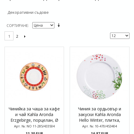
Декоративни съдове
СОРТИРАНЕ
2
1
Чинийка за чаша за кафе
Чиния за ордьовър и
и чай Kahla Aronda
закуски Kahla Aronda
Erzgebirge, порцелан, Ø
Hello Winter, плитка,
15 см
порцелан, Ø 21 см
Арт. №: NO 11-285/433504
Арт. №: 10-470/453404
11,30 EUR
16,87 EUR