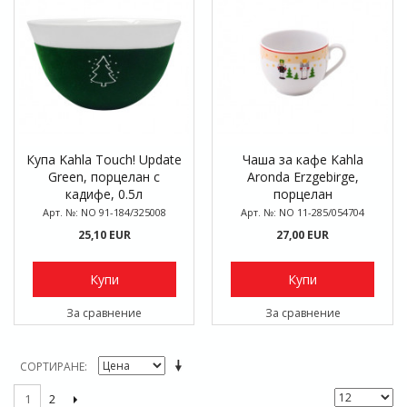
Купа Kahla Touch! Update
Чаша за кафе Kahla
Green, порцелан с
Aronda Erzgebirge,
кадифе, 0.5л
порцелан
Арт. №: NO 91-184/325008
Арт. №: NO 11-285/054704
25,10 EUR
27,00 EUR
Купи
Купи
За сравнение
За сравнение
СОРТИРАНЕ
2
1