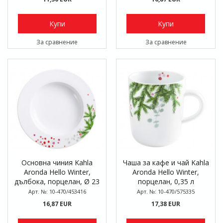
Купи
Купи
За сравнение
За сравнение
Основна чиния Kahla
Чаша за кафе и чай Kahla
Aronda Hello Winter,
Aronda Hello Winter,
дълбока, порцелан, Ø 23
порцелан, 0,35 л
см
Арт. №: 10-470/453416
Арт. №: 10-470/575335
16,87 EUR
17,38 EUR