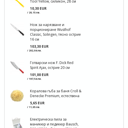
Tool Yellow, силикон, 28 см
10,30 EUR
/ 20,15 лв.
Нож за нарязване и
порциониране Wusthof
Classic, Solingen, тясно острие
16 см
103,30 EUR
/ 202,04 лв.
Готварски нож F. Dick Red
Spirit Ajax, острие 20 см
101,00 EUR
/ 197,54 лв.
Коралова гъба за баня Croll &
Denecke Premium, естествена
5,65 EUR
/ 11,05 лв.
Електрическа пила за
маникюр и педикюр Bausch,