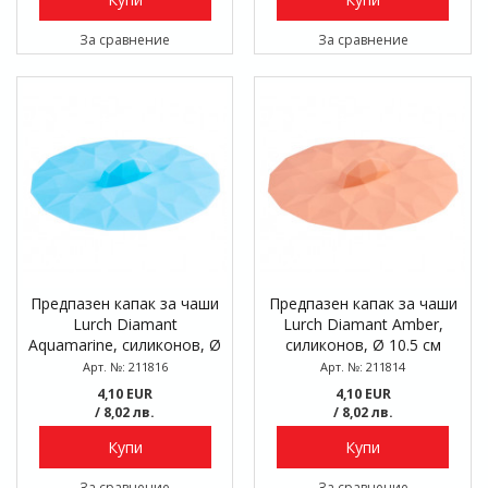
За сравнение
За сравнение
Предпазен капак за чаши
Предпазен капак за чаши
Lurch Diamant
Lurch Diamant Amber,
Aquamarine, силиконов, Ø
силиконов, Ø 10.5 см
10.5 см
Арт. №: 211816
Арт. №: 211814
4,10 EUR
4,10 EUR
/ 8,02 лв.
/ 8,02 лв.
Купи
Купи
За сравнение
За сравнение