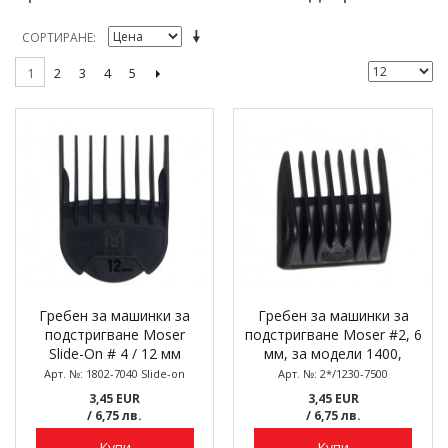
СОРТИРАНЕ
2
3
4
5
1
Гребен за машинки за
Гребен за машинки за
подстригване Moser
подстригване Moser #2, 6
Slide-On # 4 / 12 мм
мм, за модели 1400,
1170, 1230, 1750
Арт. №: 1802-7040 Slide-on
Арт. №: 2*/1230-7500
3,45 EUR
3,45 EUR
/ 6,75 лв.
/ 6,75 лв.
Купи
Купи