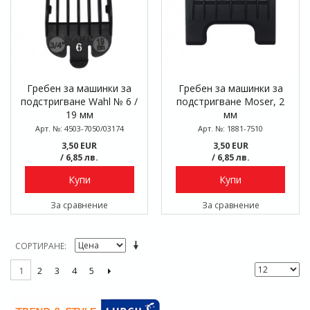
Гребен за машинки за
Гребен за машинки за
подстригване Wahl № 6 /
подстригване Moser, 2
19 мм
мм
Арт. №: 4503-7050/03174
Арт. №: 1881-7510
3,50 EUR
3,50 EUR
/ 6,85 лв.
/ 6,85 лв.
Купи
Купи
За сравнение
За сравнение
СОРТИРАНЕ
2
3
4
5
1