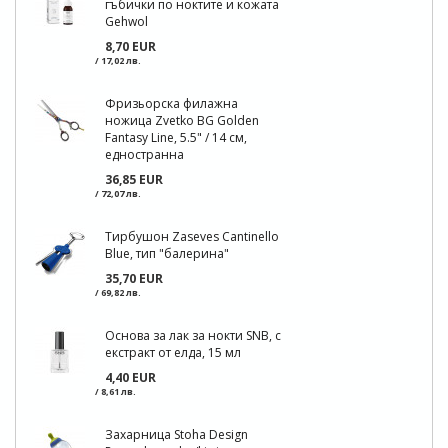
гъбички по ноктите и кожата
Gehwol
8,70 EUR
/ 17,02 лв.
Фризьорска филажна
ножица Zvetko BG Golden
Fantasy Line, 5.5" / 14 см,
едностранна
36,85 EUR
/ 72,07 лв.
Тирбушон Zaseves Cantinello
Blue, тип "балерина"
35,70 EUR
/ 69,82 лв.
Основа за лак за нокти SNB, с
екстракт от елда, 15 мл
4,40 EUR
/ 8,61 лв.
Захарница Stoha Design