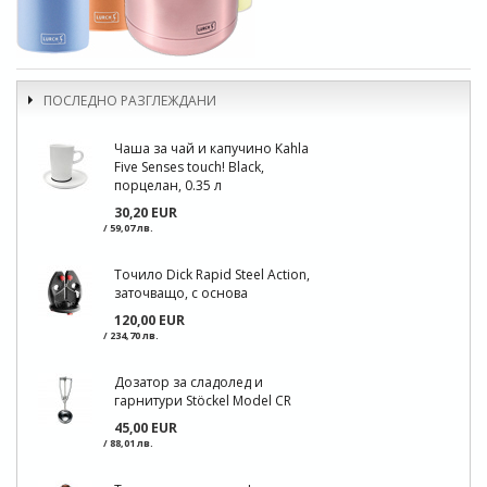
ПОСЛЕДНО РАЗГЛЕЖДАНИ
Чаша за чай и капучино Kahla
Five Senses touch! Black,
порцелан, 0.35 л
30,20 EUR
/ 59,07 лв.
Точило Dick Rapid Steel Action,
заточващо, с основа
120,00 EUR
/ 234,70 лв.
Дозатор за сладолед и
гарнитури Stöckel Model CR
45,00 EUR
/ 88,01 лв.