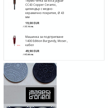
Термо четка за коса Jaguar
CC43 Copper Ceramic,
цилиндър с медно-
керамично покритие, Ø 43
мм
19,00 EUR
/ 37,16 лв.
Машинка за подстригване
1400 Edition Burgundy, Moser.,
кабел
49,90 EUR
/ 97,60 лв.