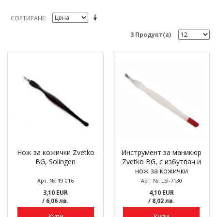
СОРТИРАНЕ
3 Продукт(а)
Нож за кожички Zvetko
Инструмент за маникюр
BG, Solingen
Zvetko BG, с избутвач и
нож за кожички
Арт. №: 19 016
Арт. №: LSI-7130
3,10 EUR
4,10 EUR
/ 6,06 лв.
/ 8,02 лв.
Купи
Купи