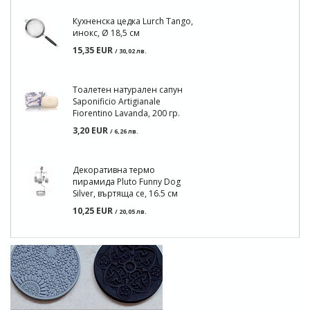
Кухненска цедка Lurch Tango,
инокс, Ø 18,5 см
15,35 EUR
/ 30,02 лв.
Тоалетен натурален сапун
Saponificio Artigianale
Fiorentino Lavanda, 200 гр.
3,20 EUR
/ 6,26 лв.
Декоративна термо
пирамида Pluto Funny Dog
Silver, въртяща се, 16.5 см
10,25 EUR
/ 20,05 лв.