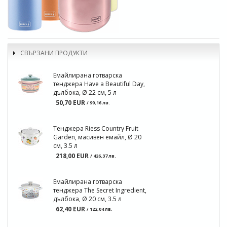
СВЪРЗАНИ ПРОДУКТИ
Емайлирана готварска
тенджера Have a Beautiful Day,
дълбока, Ø 22 см, 5 л
50,70 EUR
/ 99,16 лв.
Тенджера Riess Country Fruit
Garden, масивен емайл, Ø 20
см, 3.5 л
218,00 EUR
/ 426,37 лв.
Емайлирана готварска
тенджера The Secret Ingredient,
дълбока, Ø 20 см, 3.5 л
62,40 EUR
/ 122,04 лв.