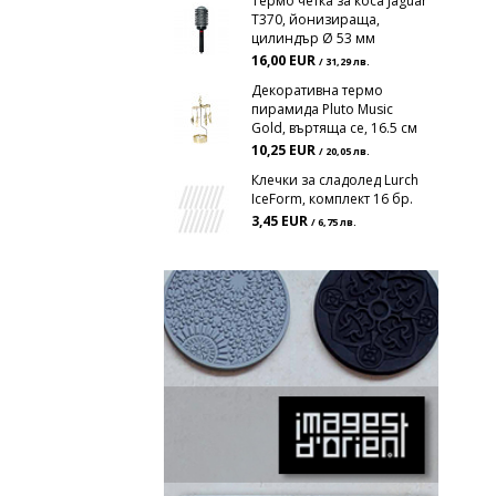
Термо четка за коса Jaguar
Т370, йонизираща,
цилиндър Ø 53 мм
16,00 EUR
/ 31,29 лв.
Декоративна термо
пирамида Pluto Music
Gold, въртяща се, 16.5 см
10,25 EUR
/ 20,05 лв.
Клечки за сладолед Lurch
IceForm, комплект 16 бр.
3,45 EUR
/ 6,75 лв.