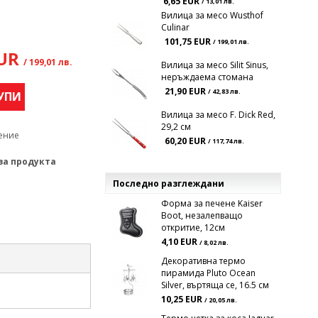
6,65 EUR
/ 13,01 лв.
Вилица за месо Wusthof
Culinar
101,75 EUR
/ 199,01 лв.
EUR
/ 199,01 лв.
Вилица за месо Silit Sinus,
неръждаема стомана
21,90 EUR
/ 42,83 лв.
УПИ
Вилица за месо F. Dick Red,
29,2 см
ение
60,20 EUR
/ 117,74 лв.
за продукта
Последно разглеждани
Форма за печене Kaiser
Boot, незалепващо
откритие, 12см
4,10 EUR
/ 8,02 лв.
Декоративна термо
пирамида Pluto Ocean
Silver, въртяща се, 16.5 см
10,25 EUR
/ 20,05 лв.