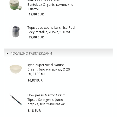
Кутия за храна Gehwol
Bentobox Organic, комплект от
3 части
12,80 EUR
Термос за храна Lurch Iso-Pod
Grey-metallic, инокс, 500 мл
22,00 EUR
ПОСЛЕДНО РАЗГЛЕЖДАНИ
Купа Zuperzozial Nature
Cream, био материал, Ø 20
см, 1100 мл
16,87 EUR
Нож резец Martor Grafix
Tipcut, Solingen, с фино
острие, тип "химикалка"
8,18 EUR