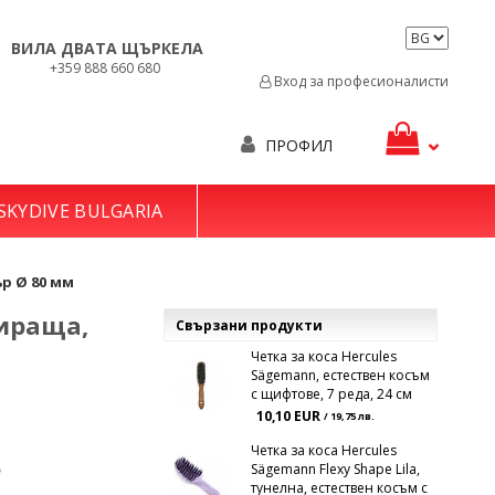
ВИЛА ДВАТА ЩЪРКЕЛА
+359 888 660 680
Вход за професионалисти
ПРОФИЛ
SKYDIVE BULGARIA
ър Ø 80 мм
зираща,
Свързани продукти
Четка за коса Hercules
Sägemann, естествен косъм
с щифтове, 7 реда, 24 см
10,10 EUR
/ 19,75 лв.
Четка за коса Hercules
Sägemann Flexy Shape Lila,
тунелна, естествен косъм с