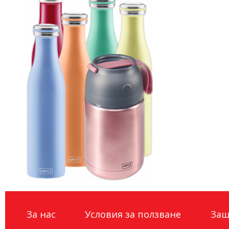
За нас
Условия за ползване
Защ