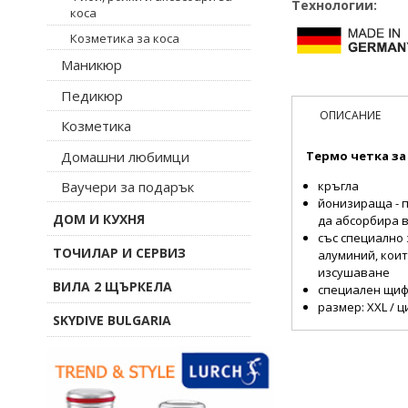
Технологии:
коса
Козметика за коса
Маникюр
Педикюр
ОПИСАНИЕ
Козметика
Домашни любимци
Термо четка за 
кръгла
Ваучери за подарък
йонизираща - 
ДОМ И КУХНЯ
да абсорбира в
със специално
ТОЧИЛАР И СЕРВИЗ
алуминий, кои
изсушаване
ВИЛА 2 ЩЪРКЕЛА
специален щифт
размер: XXL / 
SKYDIVE BULGARIA