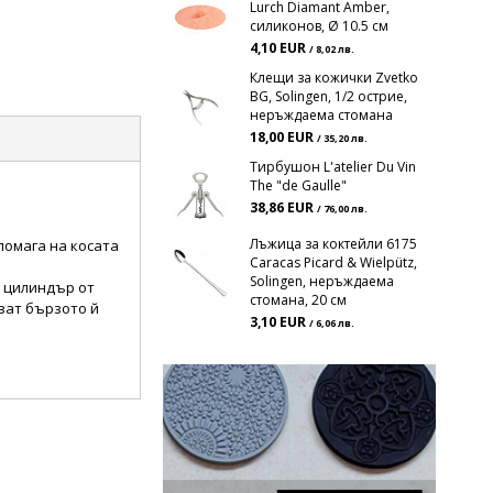
Lurch Diamant Amber,
силиконов, Ø 10.5 см
4,10 EUR
/ 8,02 лв.
Клещи за кожички Zvetko
BG, Solingen, 1/2 острие,
неръждаема стомана
18,00 EUR
/ 35,20 лв.
Тирбушон L'atelier Du Vin
The "de Gaulle"
38,86 EUR
/ 76,00 лв.
Лъжица за коктейли 6175
помага на косата
Caracas Picard & Wielpütz,
Solingen, неръждаема
 цилиндър от
стомана, 20 см
ват бързото й
3,10 EUR
/ 6,06 лв.