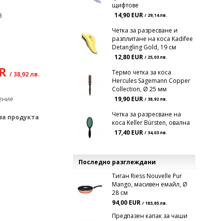
щифтове
3
14,90 EUR
/ 29,14 лв.
Четка за разресване и
разплитане на коса Kadifee
Detangling Gold, 19 см
12,80 EUR
/ 25,03 лв.
UR
Термо четка за коса
/ 38,92 лв.
Hercules Sägemann Copper
Collection, Ø 25 мм
ение
19,90 EUR
/ 38,92 лв.
Четка за разресване на
за продукта
коса Keller Bürsten, овална
17,40 EUR
/ 34,03 лв.
Последно разглеждани
Тиган Riess Nouvelle Pur
Mango, масивен емайл, Ø
28 см
94,00 EUR
/ 183,85 лв.
Предпазен капак за чаши