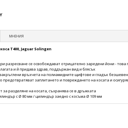
МНЕНИЯ
коса Т400, Jaguar Solingen
п
ри разресване се освобождават отрицателно заредени йони - това 
лагата и й придава здрав, поддържан вид и блясък
 закръглени връхчета на полиамидните щифтове и гладък безшевен
то предотвратяват заплитането и повреждането на косата и осигуря
 за разделяне на косата, съхранява се в дръжката
цилиндър с Ø 80 мм / цилиндър заедно с косъма Ø 109 мм