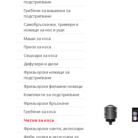
подстригване
Гребени за машинки за
подстригване
Самобръсначки, тримери и
ножици за нос и уши
Маши за коса
Преси за коса
Сешоари за коса
Дифузери и дюзи
Фризьорски ножици за
подстригване
Фризьорски филажни ножици
Комплекти за подстригване
Фризьорски бръсначи
Гребени за коса
Четки за коса
Фризьорски чанти, аксесоари
Фиби, ролки и аксесоари за