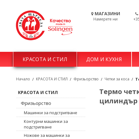
МАГАЗИНИ
Намерете ни
+3
КРАСОТА И СТИЛ
ДОМ И КУХНЯ
Начало
/
КРАСОТА И СТИЛ
/
Фризьорство
/
Четки за коса
/
Т
Термо четк
КРАСОТА И СТИЛ
цилиндър 
Фризьорство
Машинки за подстригване
Контурни машинки за
подстригване
Ножове за машинки за