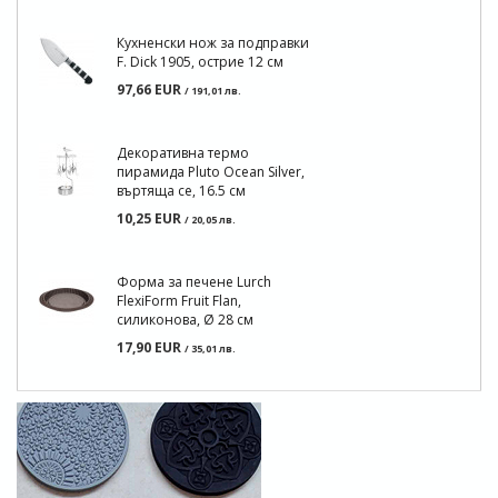
Кухненски нож за подправки
F. Dick 1905, острие 12 см
97,66 EUR
/ 191,01 лв.
Декоративна термо
пирамида Pluto Ocean Silver,
въртяща се, 16.5 см
10,25 EUR
/ 20,05 лв.
Форма за печене Lurch
FlexiForm Fruit Flan,
силиконова, Ø 28 см
17,90 EUR
/ 35,01 лв.