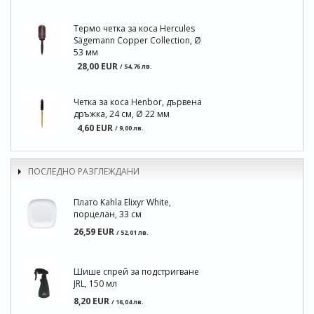
Термо четка за коса Hercules
Sägemann Copper Collection, Ø
53 мм
28,00 EUR
/ 54,76 лв.
Четка за коса Henbor, дървена
дръжка, 24 см, Ø 22 мм
4,60 EUR
/ 9,00 лв.
ПОСЛЕДНО РАЗГЛЕЖДАНИ
Плато Kahla Elixyr White,
порцелан, 33 см
26,59 EUR
/ 52,01 лв.
Шише спрей за подстригване
JRL, 150 мл
8,20 EUR
/ 16,04 лв.