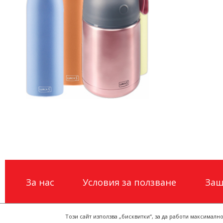
За нас
Условия за ползване
Защ
Този сайт използва „бисквитки“, за да работи максималн
Двата Щъркела 2022 ©