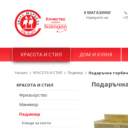
МАГАЗИНИ
Намерете ни
+3
КРАСОТА И СТИЛ
ДОМ И КУХНЯ
Начало
/
КРАСОТА И СТИЛ
/
Педикюр
/
Подаръчна торбичка 
Подаръчна 
КРАСОТА И СТИЛ
Фризьорство
Маникюр
Педикюр
Клещи за нокти