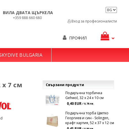
ВИЛА ДВАТА ЩЪРКЕЛА
+359 888 660 680
Вход за професионалисти
ПРОФИЛ
SKYDIVE BULGARIA
 x 7 см
Свързани продукти
Подаръчна торбичка
Gehwol, 32 x 24 x 10 см
0,40 EUR
/ 0,78 лв.
Подаръчна торба Цветко
ld
Георгиев и син - Solingen,
крафт хартия, 52 x 37 x 12 см
0,41 EUR
/ 0,80 лв.