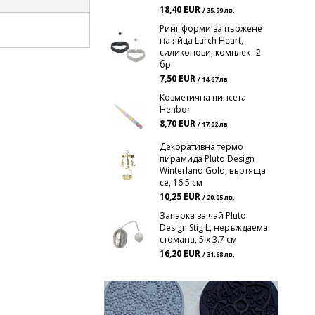
18,40 EUR
/ 35,99 лв.
Ринг форми за пържене
на яйца Lurch Heart,
силиконови, комплект 2
бр.
7,50 EUR
/ 14,67 лв.
Козметична пинсета
Henbor
8,70 EUR
/ 17,02 лв.
Декоративна термо
пирамида Pluto Design
Winterland Gold, въртяща
се, 16.5 см
10,25 EUR
/ 20,05 лв.
Запарка за чай Pluto
Design Stig L, неръждаема
стомана, 5 x 3.7 см
16,20 EUR
/ 31,68 лв.