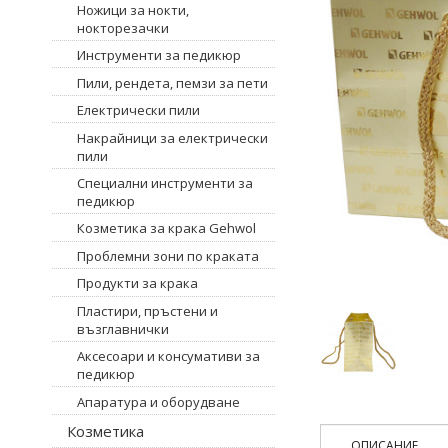
Ножици за нокти,
нокторезачки
Инструменти за педикюр
Пили, рендета, пемзи за пети
Електрически пили
Накрайници за електрически
пили
Специални инструменти за
педикюр
Козметика за крака Gehwol
Проблемни зони по краката
Продукти за крака
Пластири, пръстени и
възглавнички
Аксесоари и консумативи за
педикюр
Апаратура и оборудване
Козметика
ОПИСАНИЕ