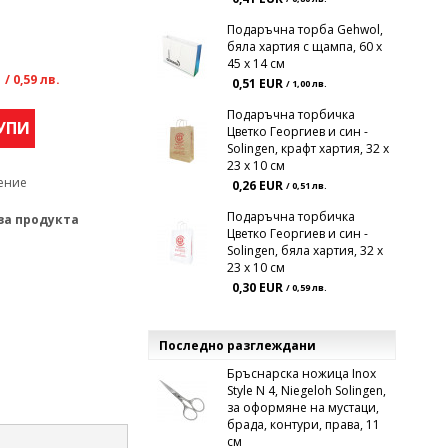
Подаръчна торба Gehwol,
бяла хартия с щампа, 60 x
45 x 14 см
R
/ 0,59 лв.
0,51 EUR
/ 1,00 лв.
Подаръчна торбичка
УПИ
Цветко Георгиев и син -
Solingen, крафт хартия, 32 x
23 x 10 см
ение
0,26 EUR
/ 0,51 лв.
Подаръчна торбичка
за продукта
Цветко Георгиев и син -
Solingen, бяла хартия, 32 x
23 x 10 см
0,30 EUR
/ 0,59 лв.
Последно разглеждани
Бръснарска ножица Inox
Style N 4, Niegeloh Solingen,
за оформяне на мустаци,
брада, контури, права, 11
см