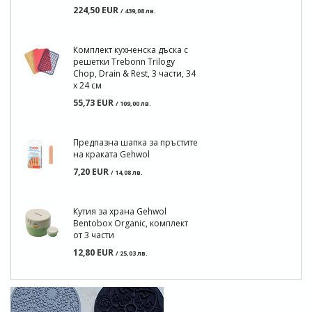
224,50 EUR
/ 439,08 лв.
Комплект кухненска дъска с
решетки Trebonn Trilogy
Chop, Drain & Rest, 3 части, 34
х 24 см
55,73 EUR
/ 109,00 лв.
Предпазна шапка за пръстите
на краката Gehwol
7,20 EUR
/ 14,08 лв.
Кутия за храна Gehwol
Bentobox Organic, комплект
от 3 части
12,80 EUR
/ 25,03 лв.