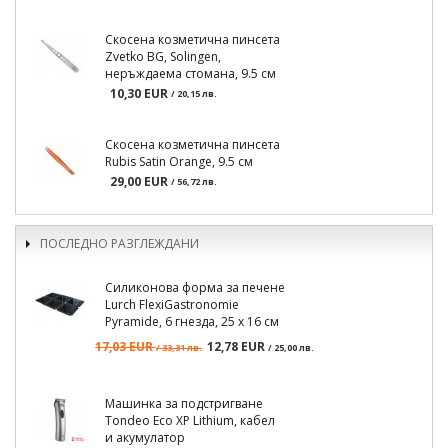
Скосена козметична пинсета
Zvetko BG, Solingen,
неръждаема стомана, 9.5 см
10,30 EUR
/ 20,15 лв.
Скосена козметична пинсета
Rubis Satin Orange, 9.5 см
29,00 EUR
/ 56,72 лв.
ПОСЛЕДНО РАЗГЛЕЖДАНИ
Силиконова форма за печене
Lurch FlexiGastronomie
Pyramide, 6 гнезда, 25 х 16 см
17,03 EUR
12,78 EUR
/ 33,31 лв.
/ 25,00 лв.
Машинка за подстригване
Tondeo Eco XP Lithium, кабел
и акумулатор