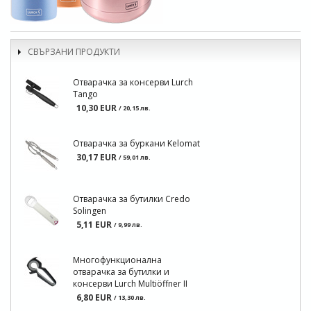
СВЪРЗАНИ ПРОДУКТИ
Отварачка за консерви Lurch
Tango
10,30 EUR
/ 20,15 лв.
Отварачка за буркани Kelomat
30,17 EUR
/ 59,01 лв.
Отварачка за бутилки Credo
Solingen
5,11 EUR
/ 9,99 лв.
Многофункционална
отварачка за бутилки и
консерви Lurch Multiöffner II
6,80 EUR
/ 13,30 лв.