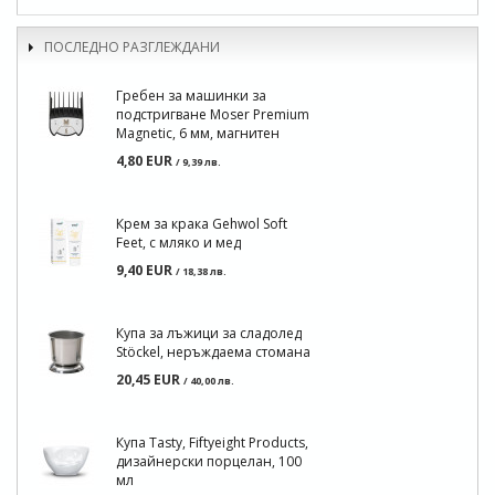
ПОСЛЕДНО РАЗГЛЕЖДАНИ
Гребен за машинки за
подстригване Moser Premium
Magnetic, 6 мм, магнитен
4,80 EUR
/ 9,39 лв.
Крем за крака Gehwol Soft
Feet, с мляко и мед
9,40 EUR
/ 18,38 лв.
Купа за лъжици за сладолед
Stöckel, неръждаема стомана
20,45 EUR
/ 40,00 лв.
Купа Tasty, Fiftyeight Products,
дизайнерски порцелан, 100
мл