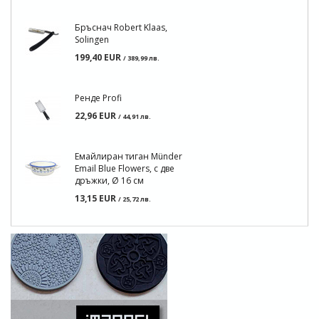
Бръснач Robert Klaas,
Solingen
199,40 EUR
/ 389,99 лв.
Ренде Profi
22,96 EUR
/ 44,91 лв.
Емайлиран тиган Münder
Email Blue Flowers, с две
дръжки, Ø 16 см
13,15 EUR
/ 25,72 лв.