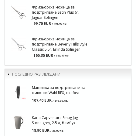
Фризьорска ножица за
подстригване Satin Plus 6",
Jaguar Solingen
99,70 EUR
/ 195,00 лв.
Фризьорска ножица за
подстригване Beverly Hills Style
Classic 5.5", Erlinda Solingen
165,35 EUR
/ 323,40 лв.
ПОСЛЕДНО РАЗГЛЕЖДАНИ
Машинка за подстригване на
животни Wahl REX, с кабел
107,40 EUR
/ 210,06 лв.
Кана Capventure Smug Jug
Stone grey, 2.5 л, бамбук
18,90 EUR
/ 36,97 лв.