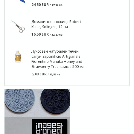
24,50 EUR
/ 47,92 лв.
Домакинска ножица Robert
Klaas, Solingen, 12 см
16,50 EUR
/ 32,27 лв.
Луксозен натурален течен
сапун Saponificio Artigianale
Fiorentino Manuka Honey and
Strawberry Tree, шише 500 мл
5,40 EUR
/ 10,56 лв.