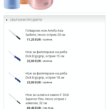
СВЪРЗАНИ ПРОДУКТИ
Готварски нож Amefa Asia
Sashimi, тясно острие 20 см
11,25 EUR
/ 22,00 лв.
Нож за филетиране на риба
Dick Ergogrip, острие 15 см
22,00 EUR
/ 43,03 лв.
Нож за филетиране на риба
Dick Ergogrip, острие 18 см
23,00 EUR
/ 44,98 лв.
Нож за сьомга и хамон F. Dick
Superior Flex, тясно острие с
алвеоли, 32 см
69,40 EUR
/ 135,73 лв.