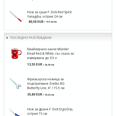
Нож за суши F. Dick Red Spirit
Yanagiba, острие 24 см
80,50 EUR
/ 157,44 лв.
ПОСЛЕДНО РАЗГЛЕЖДАНИ
Емайлирано канче Münder
Email Red & White, със скала за
измерване до 0.5 л
13,55 EUR
/ 26,50 лв.
Фризьорска ножица за
подстригване Zvetko BG
Butterfly Line, 6" / 15.5 см
35,80 EUR
/ 70,02 лв.
Нож за дране F. Dick ErgoGrip,
острие 15 см