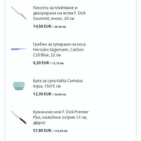
Пинсета за плейтване и
декориране на ястия F. Dick
Gourmet, инокс, 20 см
14,50 EUR
/ 28,36 лв.
Гребен за тупиране на коса
Hercules Sägemann, Carbon
C20 Blue, 22 см
6,20 EUR
/ 12,13 лв.
Купа за супа Kahla Cumulus
Aqua, 15х15 см
12,30 EUR
/ 24,06 лв.
Кухненски нож F. Dick Premier
Plus, назъбено острие 13 см,
двурог
57,80 EUR
/ 113,05 лв.