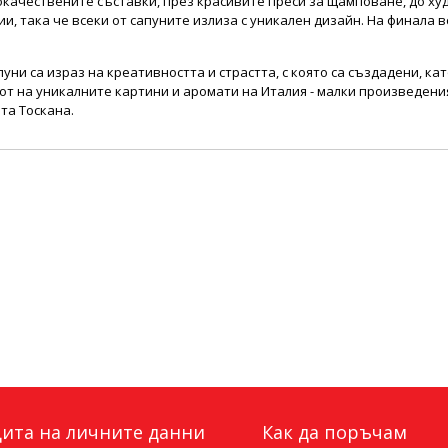
окачествените съставки, през красивите преси за щамповане, до х
и, така че всеки от сапуните излиза с уникален дизайн. На финала вс
пуни са израз на креативността и страстта, с която са създадени, ка
от на уникалните картини и аромати на Италия - малки произведения
та Тоскана.
ита на личните данни
Как да поръчам