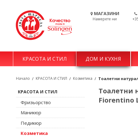
МАГАЗИНИ
Намерете ни
+3
КРАСОТА И СТИЛ
ДОМ И КУХНЯ
Начало
/
КРАСОТА И СТИЛ
/
Козметика
/
Тоалетни натурални
Тоалетни н
КРАСОТА И СТИЛ
Fiorentino 
Фризьорство
Маникюр
Педикюр
Козметика