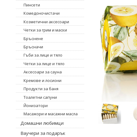
Пинсети
Комедоночистачи
Козметични аксесоари
Четки за грим и маски
Бръснене
Бръсначи
Гъби за лице и тяло
Четки за лице и тяло
Аксесоари за сауна
Кремове и лосиони
Продукти за баня
Тоалетни сапуни
Йонизатори
Масажори и масажни масла
Домашни любимци
Ваучери за подарък