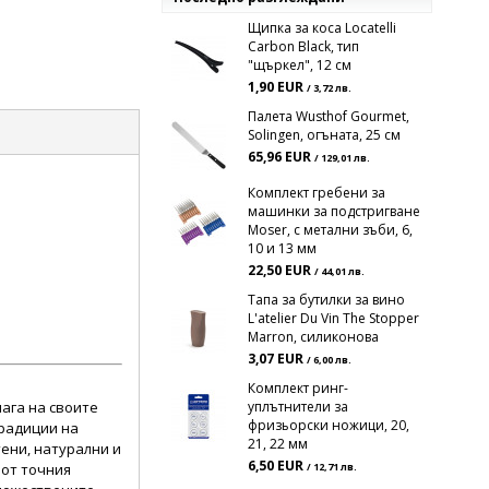
Щипка за коса Locatelli
Carbon Black, тип
"щъркел", 12 см
1,90 EUR
/ 3,72 лв.
Палета Wusthof Gourmet,
Solingen, огъната, 25 см
65,96 EUR
/ 129,01 лв.
Комплект гребени за
машинки за подстригване
Moser, с метални зъби, 6,
10 и 13 мм
22,50 EUR
/ 44,01 лв.
Тапа за бутилки за вино
L'atelier Du Vin The Stopper
Marron, силиконова
3,07 EUR
/ 6,00 лв.
Комплект ринг-
лага на своите
уплътнители за
фризьорски ножици, 20,
традиции на
21, 22 мм
тени, натурални и
6,50 EUR
 от точния
/ 12,71 лв.