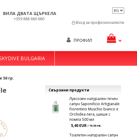
ВИЛА ДВАТА ЩЪРКЕЛА
+359 888 660 680
Вход за професионалисти
ПРОФИЛ
SKYDIVE BULGARIA
 50 гр.
le
Свързани продукти
Луксозен натурален течен
сапун Saponificio Artigianale
Fiorentino Muschio bianco e
Orchidea nera, шише с
помпа 500 мл
5,40 EUR
/ 10,56 лв.
Тоалетен натурален сапун