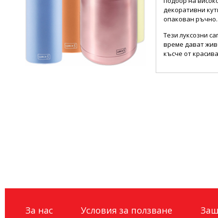
подбор на висок
декоративни кути
опакован ръчно.
Тези луксозни са
време дават жив
късче от красива
За нас
Условия за ползване
Защ