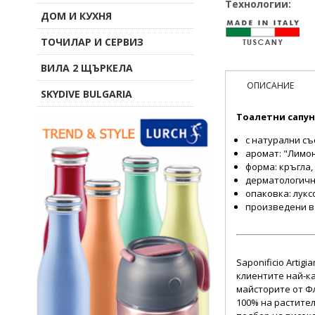
Технологии:
ДОМ И КУХНЯ
ТОЧИЛАР И СЕРВИЗ
ВИЛА 2 ЩЪРКЕЛА
ОПИСАНИЕ
SKYDIVE BULGARIA
Тоалетни сапуни
с натурални с
аромат: "Лимо
форма: кръгла,
дерматологичн
опаковка: луксо
произведени в
Saponificio Artig
клиентите най-ка
майсторите от Фл
100% на растите