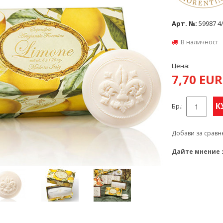
Арт. №:
59987 4
В наличност
Цена:
7,70 EU
К
Бр.:
Добави за сравн
Дайте мнение 