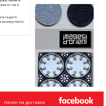
удожествените
еки от тях е
то в същото
 на изкуството,
Начин на доставка