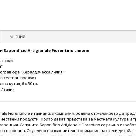
МНЕНИЯ
 Saponificio Artigianale Fiorentino Limone
ъставки
н"
 с гравюра "Хералдическа лилия"
о тестван продукт
зна кутия, 6 х 50 гр.
 Италия
ianale Fiorentino е италианска компания, родена от желанието да пред
чествени продукти , които дават представа за местната култура и 
оренция. Сапуните Saponificio Artigianale Fiorentino са ръчно израбо
лна основава. Отделено е изключително внимание на всеки детайл –