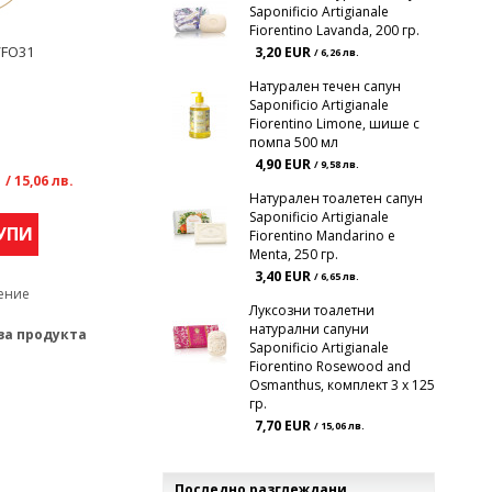
Saponificio Artigianale
Fiorentino Lavanda, 200 гр.
/FO31
3,20 EUR
/ 6,26 лв.
Натурален течен сапун
Saponificio Artigianale
Fiorentino Limone, шише с
помпа 500 мл
4,90 EUR
R
/ 9,58 лв.
/ 15,06 лв.
Натурален тоалетен сапун
Saponificio Artigianale
УПИ
Fiorentino Mandarino e
Menta, 250 гр.
3,40 EUR
/ 6,65 лв.
ение
Луксозни тоалетни
натурални сапуни
за продукта
Saponificio Artigianale
Fiorentino Rosewood and
Osmanthus, комплект 3 х 125
гр.
7,70 EUR
/ 15,06 лв.
Последно разглеждани