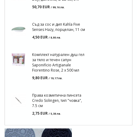
50,70 EUR
/ 99,16 лв.
Съд за сос и дип Kahla Five
Senses Hazy, порцелан, 11 см
4,50 EUR
/ 8,80 лв.
Комплект натурален душ гел
за тяло и течен сапун
Saponificio Artigianale
Fiorentino Rose, 2 x 500 мл
9,80 EUR
/ 19,17 лв.
Права козметична пинсета
Credo Solingen, тип "човка",
7.5 см
2,75 EUR
/ 5,38 лв.