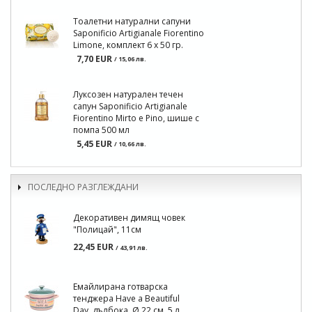
Тоалетни натурални сапуни
Saponificio Artigianale Fiorentino
Limone, комплект 6 x 50 гр.
7,70 EUR
/ 15,06 лв.
Луксозен натурален течен
сапун Saponificio Artigianale
Fiorentino Mirto e Pino, шише с
помпа 500 мл
5,45 EUR
/ 10,66 лв.
ПОСЛЕДНО РАЗГЛЕЖДАНИ
Декоративен димящ човек
"Полицай", 11см
22,45 EUR
/ 43,91 лв.
Емайлирана готварска
тенджера Have a Beautiful
Day, дълбока, Ø 22 см, 5 л