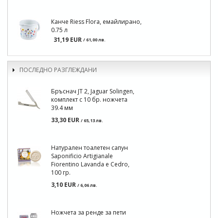
Канче Riess Flora, емайлирано,
0.75 л
31,19 EUR
/ 61,00 лв.
ПОСЛЕДНО РАЗГЛЕЖДАНИ
Бръснач JT 2, Jaguar Solingen,
комплект с 10 бр. ножчета
39.4 мм
33,30 EUR
/ 65,13 лв.
Натурален тоалетен сапун
Saponificio Artigianale
Fiorentino Lavanda e Cedro,
100 гр.
3,10 EUR
/ 6,06 лв.
Ножчета за ренде за пети