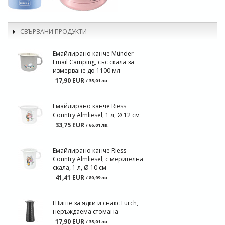
СВЪРЗАНИ ПРОДУКТИ
Емайлирано канче Münder
Email Camping, със скала за
измерване до 1100 мл
17,90 EUR
/ 35,01 лв.
Емайлирано канче Riess
Country Almliesel, 1 л, Ø 12 см
33,75 EUR
/ 66,01 лв.
Емайлирано канче Riess
Country Almliesel, с мерителна
скала, 1 л, Ø 10 см
41,41 EUR
/ 80,99 лв.
Шише за ядки и снакс Lurch,
неръждаема стомана
17,90 EUR
/ 35,01 лв.