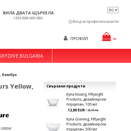
ВИЛА ДВАТА ЩЪРКЕЛА
+359 888 660 680
Вход за професионалисти
ПРОФИЛ
SKYDIVE BULGARIA
м, бамбук
rs Yellow,
Свързани продукти
Купа Kissing, Fiftyeight
Products, дизайнерски
порцелан, 100 мл
12,80 EUR
/ 25,03 лв.
Купа Grinning, Fiftyeight
Products, дизайнерски
1-5RBW
порцелан, 500 мл