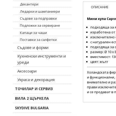
Декантери
ОПИСАНИЕ
Ледарки и шампаниери
Съдове за подправки
Мини купа Capve
Подложки за сервиране
подходяща за 
изработена от
Капаци за чаши
изключително 
Поставки за салфетки
с натурален ес
подходяща за
Съдове и форми
размер: Ø 10 x В
Кухненски инструменти и
вместимост: 13
цвят: жълт
уреди
Аксесоари
Холандската фи
и функционални,
Украса и декорация
внимателно и ра
прави изключите
ТОЧИЛАР И СЕРВИЗ
и се продават в 
ВИЛА 2 ЩЪРКЕЛА
SKYDIVE BULGARIA