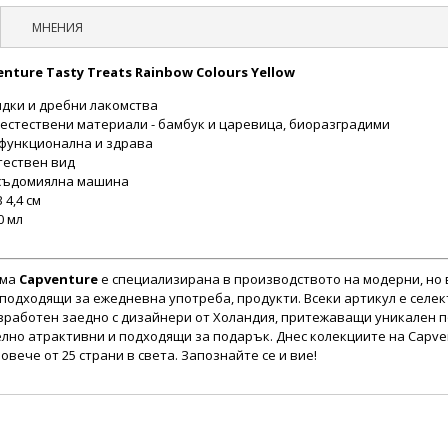
МНЕНИЯ
nture Tasty Treats Rainbow Colours Yellow
ядки и дребни лакомства
 естествени материали - бамбук и царевица, биоразградими
функционална и здрава
тествен вид
 съдомиялна машина
 4,4 см
0 мл
рма
Capventure
е специализирана в производството на модерни, но
 подходящи за ежедневна употреба, продукти. Всеки артикул е селе
зработен заедно с дизайнери от Холандия, притежаващи уникален по
лно атрактивни и подходящи за подарък. Днес колекциите на Capve
повече от 25 страни в света. Запознайте се и вие!