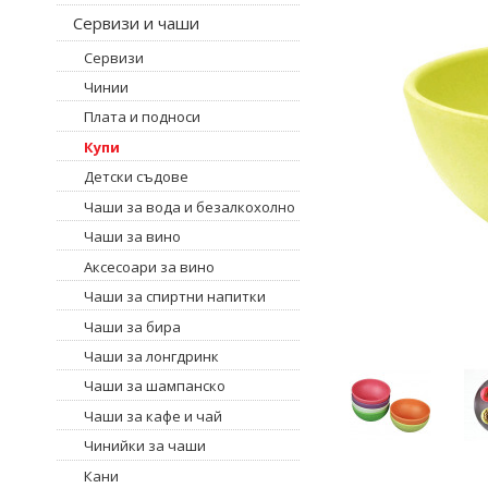
Сервизи и чаши
Сервизи
Чинии
Плата и подноси
Купи
Детски съдове
Чаши за вода и безалкохолно
Чаши за вино
Аксесоари за вино
Чаши за спиртни напитки
Чаши за бира
Чаши за лонгдринк
Чаши за шампанско
Чаши за кафе и чай
Чинийки за чаши
Кани