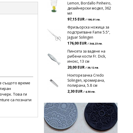
Lemon, Bordallo Pinheiro,
дизайнерски модел, 362
мл
97,15 EUR
/ 190,01 лв.
Фризьорска ножица за
подстригване Fame 5.5",
Jaguar Solingen
176,00 EUR
/ 344,23 лв.
Пинсета за вадене на
рибени кости Fr. Dick,
инокс, 13 см
20,00 EUR
/ 39,12 лв.
Нокторезачка Credo
Solingen, хромирана,
 в същото време
полирана, 5.8 см
ктиран
2,30 EUR
/ 4,50 лв.
черк. Това ги
nture са познати