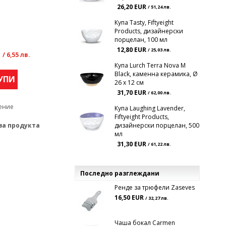
26,20 EUR
/ 51,24 лв.
Купа Tasty, Fiftyeight
Products, дизайнерски
порцелан, 100 мл
R
12,80 EUR
/ 25,03 лв.
/ 6,55 лв.
Купа Lurch Terra Nova М
Black, каменна керамика, Ø
УПИ
26 x 12 см
31,70 EUR
/ 62,00 лв.
ение
Купа Laughing Lavender,
Fiftyeight Products,
за продукта
дизайнерски порцелан, 500
мл
31,30 EUR
/ 61,22 лв.
Последно разглеждани
Ренде за трюфели Zaseves
16,50 EUR
/ 32,27 лв.
Чаша бокал Carmen