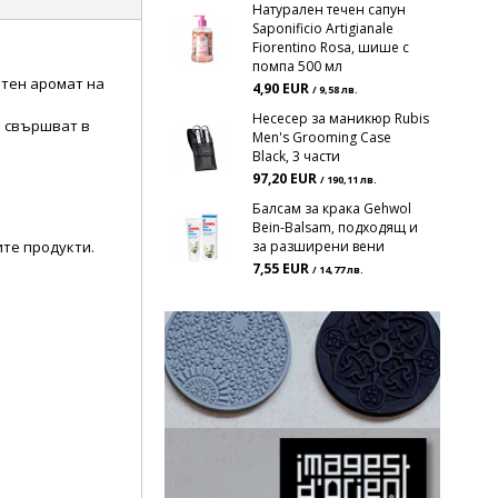
Натурален течен сапун
Saponificio Artigianale
Fiorentino Rosa, шише с
помпа 500 мл
итен аромат на
4,90 EUR
/ 9,58 лв.
Несесер за маникюр Rubis
о свършват в
Men's Grooming Case
Black, 3 части
97,20 EUR
/ 190,11 лв.
Балсам за крака Gehwol
Bein-Balsam, подходящ и
ите продукти.
за разширени вени
7,55 EUR
/ 14,77 лв.