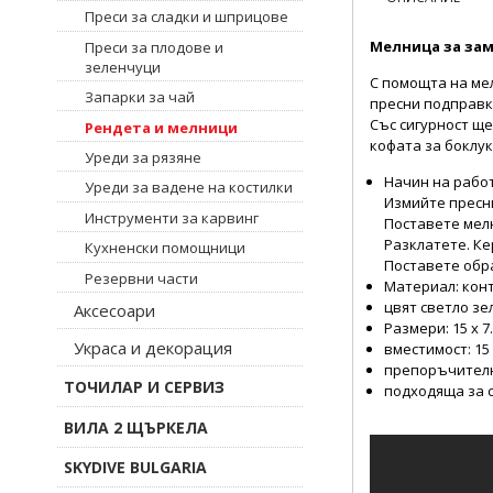
Преси за сладки и шприцове
Мелница за зам
Преси за плодове и
зеленчуци
С помощта на ме
Запарки за чай
пресни подправк
Със сигурност ще
Рендета и мелници
кофата за боклук
Уреди за рязяне
Начин на рабо
Уреди за вадене на костилки
Измийте пресни
Инструменти за карвинг
Поставете мелн
Разклатете. К
Кухненски помощници
Поставете обр
Резервни части
Материал: конт
цвят светло зе
Аксесоари
Размери: 15 х 7.
Украса и декорация
вместимост: 15
препоръчителн
ТОЧИЛАР И СЕРВИЗ
подходяща за
ВИЛА 2 ЩЪРКЕЛА
SKYDIVE BULGARIA