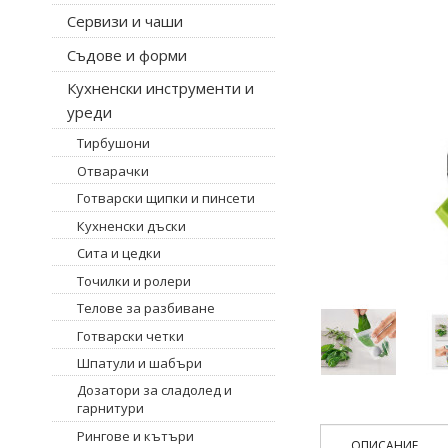
Сервизи и чаши
Съдове и форми
Кухненски инструменти и
уреди
Тирбушони
Отварачки
Готварски щипки и пинсети
Кухненски дъски
Сита и цедки
Точилки и ролери
Телове за разбиване
Готварски четки
Шпатули и шабъри
Дозатори за сладолед и
гарнитури
Рингове и кътъри
ОПИСАНИЕ