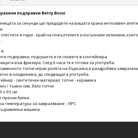
разени подправки Betty Bossi
лницата за секунди ще придадете на вашата храна интезивен апет
и.
 спестите и пари - край на пожълтелите и изсъхнали зеленини, коит
.
та:
те подправки, подсушете и ги сложете в контейнера.
ицата във фризера. След 6 часа тя е готова за употреба.
ерамичното топче играе ролята на бъркалка и раздробява замразен
атно в хладилника, до следващата употреба.
ейнер - синтетичен материал, топче - керамика
лен / тъмно сив, бяло топче
5 х 9.5 см
 г пресни билки
а температура за замразяване: -18°C
 съдомиялна машина