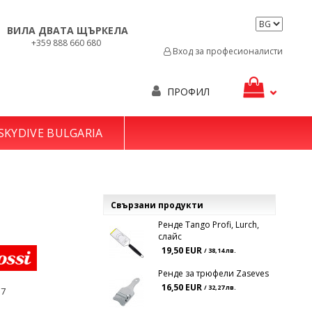
ВИЛА ДВАТА ЩЪРКЕЛА
+359 888 660 680
Вход за професионалисти
ПРОФИЛ
SKYDIVE BULGARIA
Свързани продукти
Ренде Tango Profi, Lurch,
слайс
19,50 EUR
/ 38,14 лв.
Ренде за трюфели Zaseves
16,50 EUR
/ 32,27 лв.
17