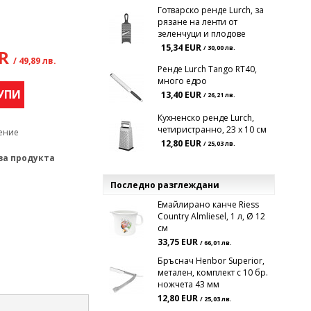
Готварско ренде Lurch, за
рязане на ленти от
зеленчуци и плодове
15,34 EUR
/ 30,00 лв.
UR
/ 49,89 лв.
Ренде Lurch Tango RT40,
много едро
УПИ
13,40 EUR
/ 26,21 лв.
Кухненско ренде Lurch,
четиристранно, 23 x 10 см
ение
12,80 EUR
/ 25,03 лв.
за продукта
Последно разглеждани
Емайлирано канче Riess
Country Almliesel, 1 л, Ø 12
см
33,75 EUR
/ 66,01 лв.
Бръснач Henbor Superior,
метален, комплект с 10 бр.
ножчета 43 мм
12,80 EUR
/ 25,03 лв.