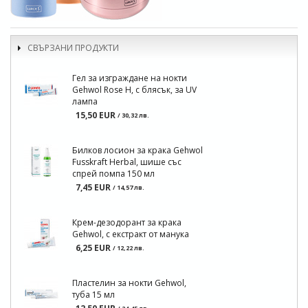
СВЪРЗАНИ ПРОДУКТИ
Гел за изграждане на нокти
Gehwol Rose H, с блясък, за UV
лампа
15,50 EUR
/ 30,32 лв.
Билков лосион за крака Gehwol
Fusskraft Herbal, шише със
спрей помпа 150 мл
7,45 EUR
/ 14,57 лв.
Крем-дезодорант за крака
Gehwol, с екстракт от манука
6,25 EUR
/ 12,22 лв.
Пластелин за нокти Gehwol,
туба 15 мл