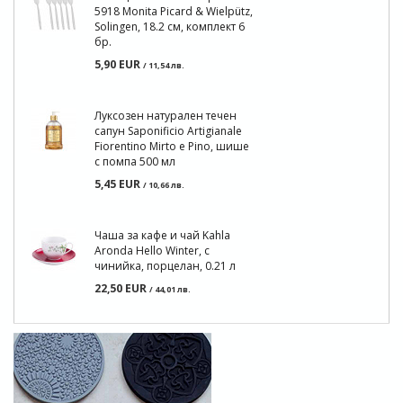
5918 Monita Picard & Wielpütz,
Solingen, 18.2 см, комплект 6
бр.
5,90 EUR
/ 11,54 лв.
Луксозен натурален течен
сапун Saponificio Artigianale
Fiorentino Mirto e Pino, шише
с помпа 500 мл
5,45 EUR
/ 10,66 лв.
Чаша за кафе и чай Kahla
Aronda Hello Winter, с
чинийка, порцелан, 0.21 л
22,50 EUR
/ 44,01 лв.