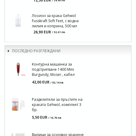
12,50 EUR
/ 24,45 лв.
Лосион за крака Gehwol
Fusskraft Soft Feet, с водна
лилия и коприна, 500 мл
26,90 EUR
/ 52,61 лв.
ПОСЛЕДНО РАЗГЛЕЖДАНИ
Контурна машинка за
подстригване 1400 Mini
Burgundy, Moser., кабел
42,00 EUR
/ 82,14 лв.
Разделители за пръстите на
краката Gehwol, комплект 3
бр.
5,50 EUR
/ 10,76 лв.
Вилици за основно хранене