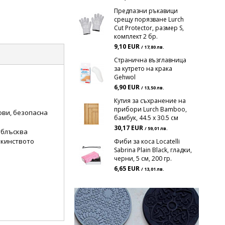
Предпазни ръкавици
срещу порязване Lurch
Cut Protector, размер S,
комплект 2 бр.
9,10 EUR
/ 17,80 лв.
Странична възглавница
за кутрето на крака
Gehwol
6,90 EUR
/ 13,50 лв.
Кутия за съхранение на
прибори Lurch Bamboo,
ови, безопасна
бамбук, 44.5 х 30.5 см
30,17 EUR
/ 59,01 лв.
тблъсква
акинството
Фиби за коса Locatelli
Sabrina Plain Black, гладки,
черни, 5 см, 200 гр.
6,65 EUR
/ 13,01 лв.