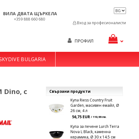
ВИЛА ДВАТА ЩЪРКЕЛА
+359 888 660 680
Вход за професионалисти
ПРОФИЛ
SKYDIVE BULGARIA
 Dino, с
Свързани продукти
Купа Riess Country Fruit
Garden, масивен емайл, Ø
26 см, 4 л
56,75 EUR
/ 110,99 лв.
Купа за печене Lurch Terra
Nova L Black, каменна
керамика, Ø 30 x 14.5 см