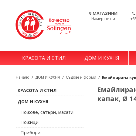
МАГАЗИНИ
Намерете ни
+3
КРАСОТА И СТИЛ
ДОМ И КУХНЯ
Начало
/
ДОМ И КУХНЯ
/
Съдове и форми
/
Емайлирана купа
Емайлирана
КРАСОТА И СТИЛ
капак, Ø 1
ДОМ И КУХНЯ
Ножове, сатъри, масати
Ножици
Прибори