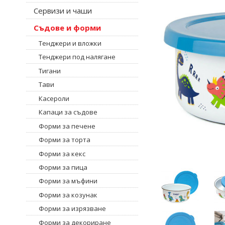
Сервизи и чаши
Съдове и форми
Тенджери и вложки
Тенджери под налягане
Тигани
Тави
Касероли
Капаци за съдове
Форми за печене
Форми за торта
Форми за кекс
Форми за пица
Форми за мъфини
Форми за козунак
Форми за изрязване
Форми за декориране