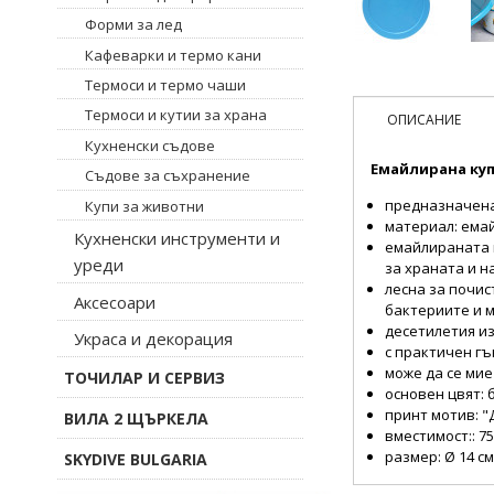
Форми за лед
Кафеварки и термо кани
Термоси и термо чаши
Термоси и кутии за храна
ОПИСАНИЕ
Кухненски съдове
Емайлирана куп
Съдове за съхранение
предназначена
Купи за животни
материал: ема
Кухненски инструменти и
емайлираната 
уреди
за храната и н
лесна за почис
Аксесоари
бактериите и 
десетилетия и
Украса и декорация
с практичен г
може да се ми
ТОЧИЛАР И СЕРВИЗ
основен цвят: 
принт мотив:
"
ВИЛА 2 ЩЪРКЕЛА
вместимост:: 7
размер: Ø 14 см
SKYDIVE BULGARIA