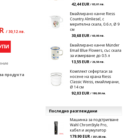
42,44 EUR
/ 83,01 лв.
Емайлирано канче Riess
Country Almliesel, с
мерителна скала, 0.6 л, Ø 9
UR
см
/ 30,12 лв.
30,68 EUR
/ 60,00 лв.
Емайлирано канче Münder
УПИ
Email Blue Flowers, със скала
за измерване до 0.5 л
13,55 EUR
/ 26,50 лв.
ение
Комплект сефертаси за
за продукта
носене на храна Riess
Classic Weiss, емайлирани,
Ø 14 см
92,03 EUR
/ 180,00 лв.
Последно разглеждани
Машинка за подстригване
Wahl ChromStyle Pro,
кабел и акумулатор
179,90 EUR
/ 351,85 лв.