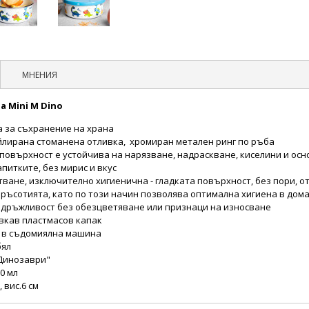
МНЕНИЯ
а Mini M Dino
 за съхранение на храна
йлирана стоманена отливка,
хромиран метален ринг по ръба
повърхност е устойчива на нарязване, надраскване, киселини и осн
апитките, без мирис и вкус
тване, изключително хигиенична - гладката повърхност, без пори, о
мръсотията, като по този начин позволява оптимална хигиена в дом
здръжливост без обезцветяване или признаци на износване
ъвкав пластмасов капак
е в съдомиялна машина
бял
Динозаври"
50 мл
, вис.6 см