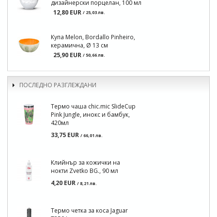
дизайнерски порцелан, 100 мл
12,80 EUR
/ 25,03 лв.
Купа Melon, Bordallo Pinheiro,
керамична, Ø 13 см
25,90 EUR
/ 50,66 лв.
ПОСЛЕДНО РАЗГЛЕЖДАНИ
Термо чаша chic.mic SlideCup
Pink Jungle, инокс и бамбук,
420мл
33,75 EUR
/ 66,01 лв.
Клийнър за кожички на
нокти Zvetko BG., 90 мл
4,20 EUR
/ 8,21 лв.
Термо четка за коса Jaguar