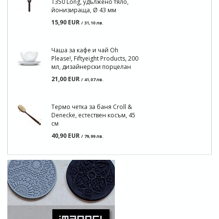
Т350 Long, удължено тяло,
йонизираща, Ø 43 мм
15,90 EUR
/ 31,10 лв.
Чаша за кафе и чай Oh
Please!, Fiftyeight Products, 200
мл, дизайнерски порцелан
21,00 EUR
/ 41,07 лв.
Термо четка за баня Croll &
Denecke, естествен косъм, 45
см
40,90 EUR
/ 79,99 лв.