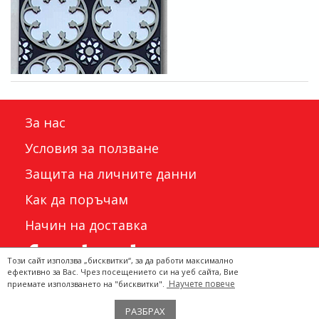
За нас
Условия за ползване
Защита на личните данни
Как да поръчам
Начин на доставка
Този сайт използва „бисквитки“, за да работи максимално
ефективно за Вас. Чрез посещението си на уеб сайта, Вие
Научете повече
приемате използването на "бисквитки".
Двата Щъркела 2022 ©
РАЗБРАХ