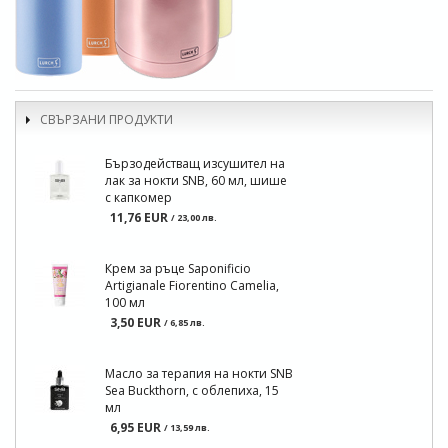
СВЪРЗАНИ ПРОДУКТИ
Бързодействащ изсушител на
лак за нокти SNB, 60 мл, шише
с капкомер
11,76 EUR
/ 23,00 лв.
Крем за ръце Saponificio
Artigianale Fiorentino Camelia,
100 мл
3,50 EUR
/ 6,85 лв.
Масло за терапия на нокти SNB
Sea Buckthorn, с облепиха, 15
мл
6,95 EUR
/ 13,59 лв.