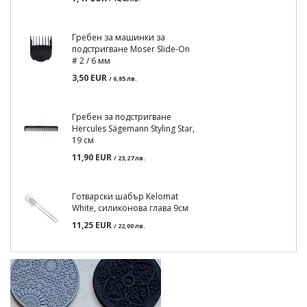
Гребен за машинки за
подстригване Moser Slide-On
# 2 / 6 мм
3,50 EUR
/ 6,85 лв.
Гребен за подстригване
Hercules Sägemann Styling Star,
19 см
11,90 EUR
/ 23,27 лв.
Готварски шабър Kelomat
White, силиконова глава 9см
11,25 EUR
/ 22,00 лв.